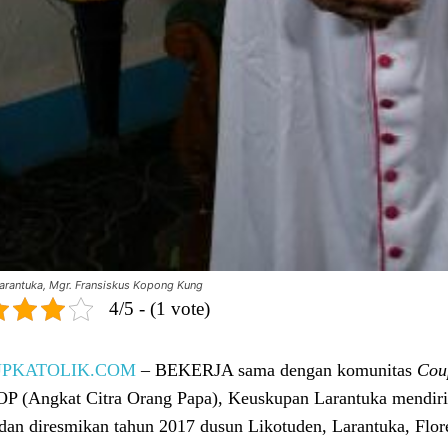
arantuka, Mgr. Fransiskus Kopong Kung
4/5 - (1 vote)
UPKATOLIK.COM
– BEKERJA sama dengan komunitas
Coup
 (Angkat Citra Orang Papa), Keuskupan Larantuka mendirik
dan diresmikan tahun 2017 dusun Likotuden, Larantuka, Flor