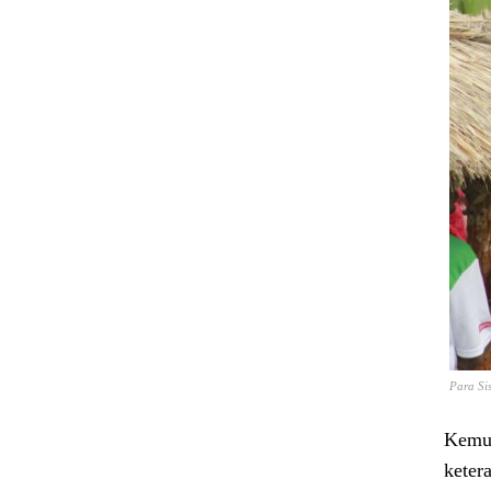
Para Si
Kemud
keter