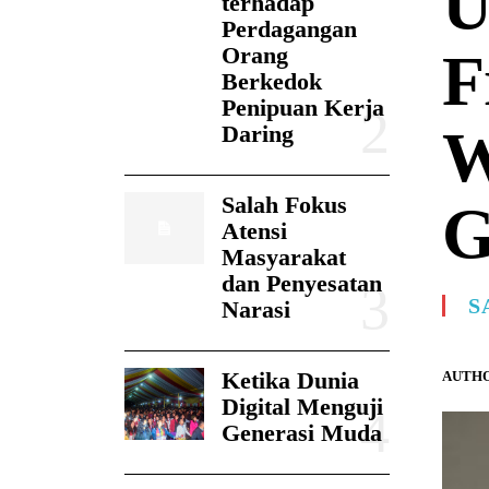
U
terhadap
Perdagangan
Orang
F
Berkedok
Penipuan Kerja
W
Daring
Salah Fokus
G
Atensi
Masyarakat
dan Penyesatan
S
Narasi
Ketika Dunia
AUTHO
Digital Menguji
Generasi Muda