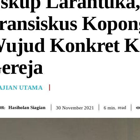
skup Larantuka,
ransiskus Kopon
ujud Konkret K
ereja
AJIAN UTAMA
Hasiholan Siagian
read
6
min.
30 November 2021
R: