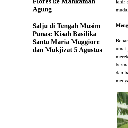
Flores ke Mahkamah
lahir
Agung
muda
Salju di Tengah Musim
Meng
Panas: Kisah Basilika
Benar
Santa Maria Maggiore
umat 
dan Mukjizat 5 Agustus
merek
berma
dan b
menya