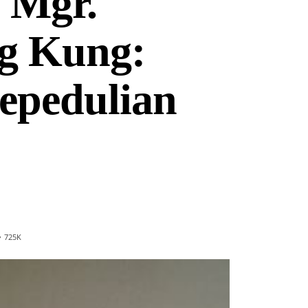
 Mgr.
g Kung:
epedulian
725
K