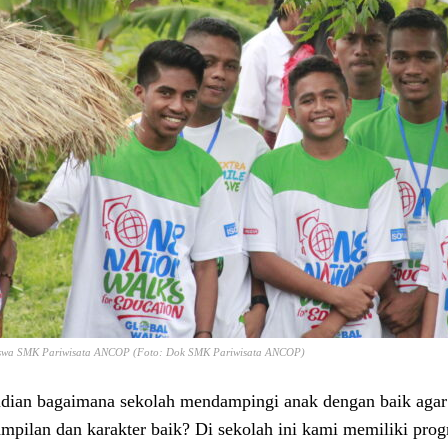
swa SMK Pariwisata ANCOP (Foto: Dok SMK Pariwisata ANCOP)
ian bagaimana sekolah mendampingi anak dengan baik agar d
ampilan dan karakter baik? Di sekolah ini kami memiliki pro