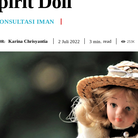
pirit Doll
ONSULTASI IMAN
Karina Chrisyantia
read
3
min.
2 Juli 2022
R:
253
K