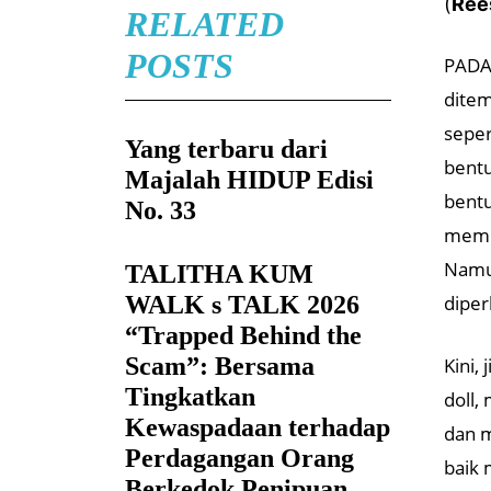
(
Ree
RELATED
POSTS
PADA 
ditem
seper
Yang terbaru dari
bentu
Majalah HIDUP Edisi
bentu
No. 33
mempe
Namun
TALITHA KUM
WALK s TALK 2026
diper
“Trapped Behind the
Scam”: Bersama
Kini, 
Tingkatkan
doll,
Kewaspadaan terhadap
dan m
Perdagangan Orang
baik 
Berkedok Penipuan