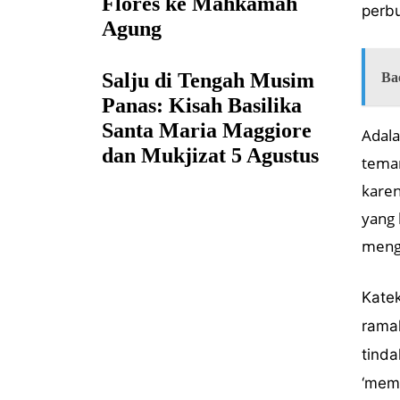
Flores ke Mahkamah
perb
Agung
Salju di Tengah Musim
Ba
Panas: Kisah Basilika
Santa Maria Maggiore
Adala
dan Mukjizat 5 Agustus
teman
karen
yang 
mengg
Kate
ramal
tind
‘memb