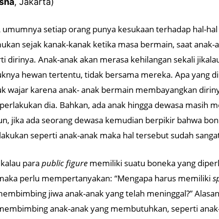
sha
, Jakarta)
umumnya setiap orang punya kesukaan terhadap hal-hal te
ukan sejak kanak-kanak ketika masa bermain, saat anak
ti dirinya. Anak-anak akan merasa kehilangan sekali jikala
knya hewan tertentu, tidak bersama mereka. Apa yang di
k wajar karena anak- anak bermain membayangkan diriny
rlakukan dia. Bahkan, ada anak hingga dewasa masih me
, jika ada seorang dewasa kemudian berpikir bahwa bone
lakukan seperti anak-anak maka hal tersebut sudah sangat
jikalau para
public figure
memiliki suatu boneka yang diperla
 maka perlu mempertanyakan: “Mengapa harus memiliki
sp
embimbing jiwa anak-anak yang telah meninggal?” Alasan i
membimbing anak-anak yang membutuhkan, seperti anak-a