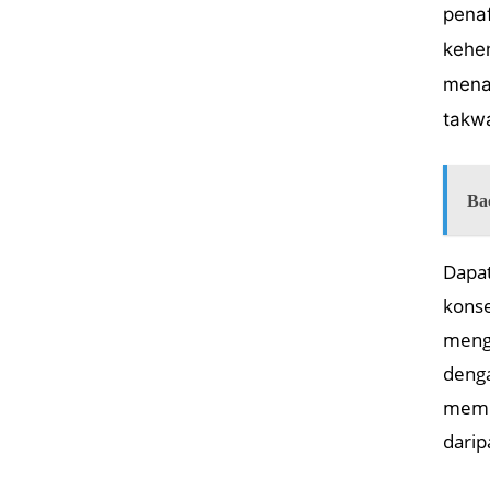
penaf
kehen
mena
takwa
Ba
Dapat
konse
mengu
denga
membu
darip