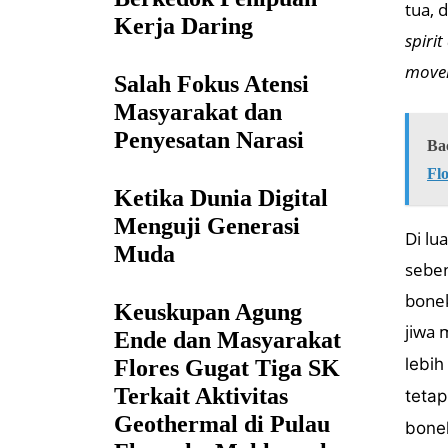
tua, 
Kerja Daring
spirit
move
Salah Fokus Atensi
Masyarakat dan
Penyesatan Narasi
Ba
Fl
Ketika Dunia Digital
Menguji Generasi
Di lu
Muda
seben
bonek
Keuskupan Agung
jiwa
Ende dan Masyarakat
lebih
Flores Gugat Tiga SK
Terkait Aktivitas
tetap
Geothermal di Pulau
bonek