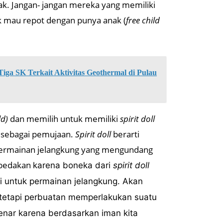
k. Jangan- jangan mereka yang memiliki
ak mau repot dengan punya anak (
free child
ga SK Terkait Aktivitas Geothermal di Pulau
ld)
dan memilih untuk memiliki
spirit doll
 sebagai pemujaan.
Spirit doll
berarti
 permainan jelangkung yang mengundang
mbedakan
karena boneka dari
spirit doll
i untuk permainan jelangkung. Akan
 tetapi perbuatan memperlakukan suatu
benar karena berdasarkan iman kita