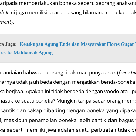
daripada memperlakukan boneka seperti seorang anak-ana
 doll
ini juga memiliki latar belakang bilamana mereka tid
ment
).
ca Juga:
Keuskupan Agung Ende dan Masyarakat Flores Gugat Ti
ores ke Mahkamah Agung
ar andaian bahwa ada orang tidak mau punya anak (
free chi
arnya tidak jauh beda dengan menjadikan benda/boneka
a berjiwa. Apakah ini tidak berbeda dengan voodo atau
 masuk ke suatu boneka? Mungkin tanpa sadar orang me
 cantik dan cakap dibading dengan boneka yang dipaka
i, meskipun penampilan boneka lebih cantik dan bagus
a seperti memiliki jiwa adalah suatu perbuatan tidak 