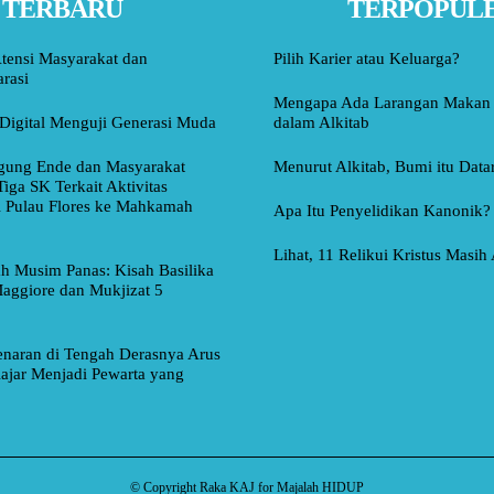
TERBARU
TERPOPUL
tensi Masyarakat dan
Pilih Karier atau Keluarga?
rasi
Mengapa Ada Larangan Makan 
Digital Menguji Generasi Muda
dalam Alkitab
ung Ende dan Masyarakat
Menurut Alkitab, Bumi itu Data
Tiga SK Terkait Aktivitas
i Pulau Flores ke Mahkamah
Apa Itu Penyelidikan Kanonik?
Lihat, 11 Relikui Kristus Masih
ah Musim Panas: Kisah Basilika
aggiore dan Mukjizat 5
naran di Tengah Derasnya Arus
lajar Menjadi Pewarta yang
© Copyright Raka KAJ for Majalah HIDUP