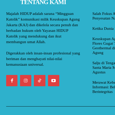
TENTANG KAMI
Majalah HIDUP adalah sarana “Mingguan
Salah Fokus A
Penyesatan Na
Katolik” komunikasi milik Keuskupan Agung
Jakarta (KAJ) dan dikelola secara penuh dan
Ketika Dunia 
berbadan hukum oleh Yayasan HIDUP
Katolik yang mendukung dan ikut
Keuskupan Ag
membangun umat Allah.
Flores Gugat 
Geothermal d
Agung
Digerakkan oleh insan-insan profesional yang
beriman dan menghayati nilai-nilai
Salju di Teng
kemanusiaan universal.
Santa Maria M
Agustus
Merawat Kebe
Informasi: Be
Berintegritas