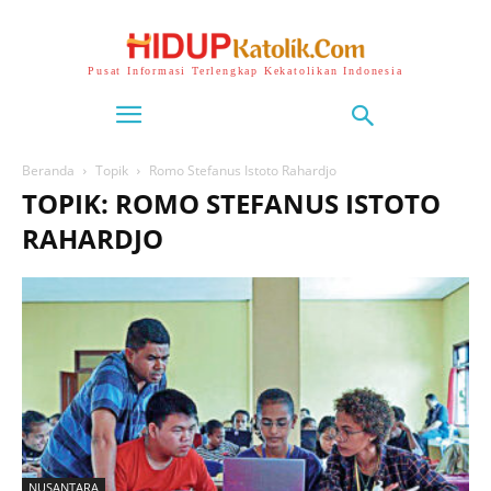
Pusat Informasi Terlengkap Kekatolikan Indonesia
Beranda
Topik
Romo Stefanus Istoto Rahardjo
TOPIK: ROMO STEFANUS ISTOTO
RAHARDJO
NUSANTARA