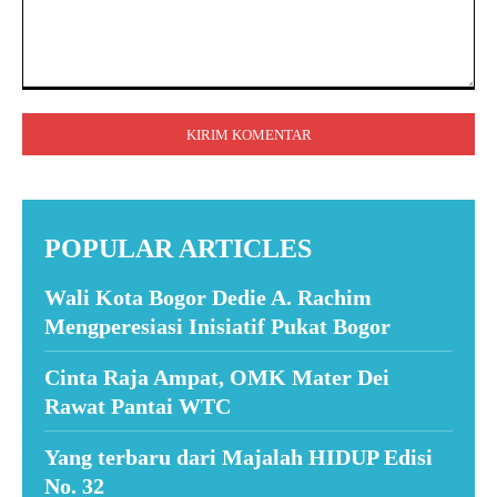
Komentar:
POPULAR ARTICLES
Wali Kota Bogor Dedie A. Rachim
Mengperesiasi Inisiatif Pukat Bogor
Cinta Raja Ampat, OMK Mater Dei
Rawat Pantai WTC
Yang terbaru dari Majalah HIDUP Edisi
No. 32