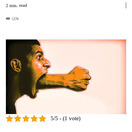
read
2
min.
127
K
5/5 - (1 vote)