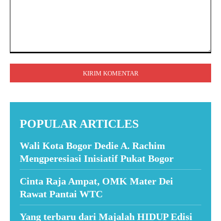
Komentar:
POPULAR ARTICLES
Wali Kota Bogor Dedie A. Rachim
Mengperesiasi Inisiatif Pukat Bogor
Cinta Raja Ampat, OMK Mater Dei
Rawat Pantai WTC
Yang terbaru dari Majalah HIDUP Edisi