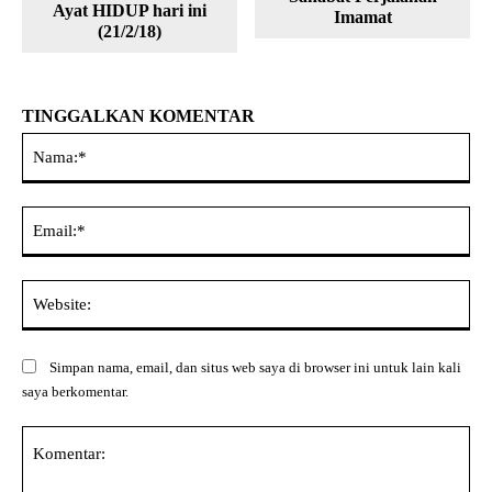
Ayat HIDUP hari ini
Imamat
(21/2/18)
TINGGALKAN KOMENTAR
Na
Ema
Web
Simpan nama, email, dan situs web saya di browser ini untuk lain kali
saya berkomentar.