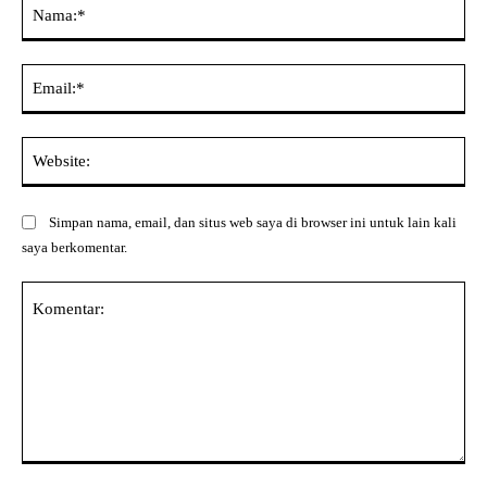
Na
Ema
Web
Simpan nama, email, dan situs web saya di browser ini untuk lain kali
saya berkomentar.
Komentar: