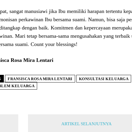
at, sangat manusiawi jika Ibu memiliki harapan tertentu ke
monisan perkawinan Ibu bersama suami. Namun, bisa saja pe
 ditangkap dengan baik. Komitmen dan kepercayaan merupaka
winan. Mari tetap bersama-sama mengusahakan yang terbaik 
ersama suami. Count your blessings!
isca Rosa Mira Lentari
S
FRANSISCA ROSA MIRA LENTARI
KONSULTASI KELUARGA
BLEM KELUARGA
ARTIKEL SELANJUTNYA