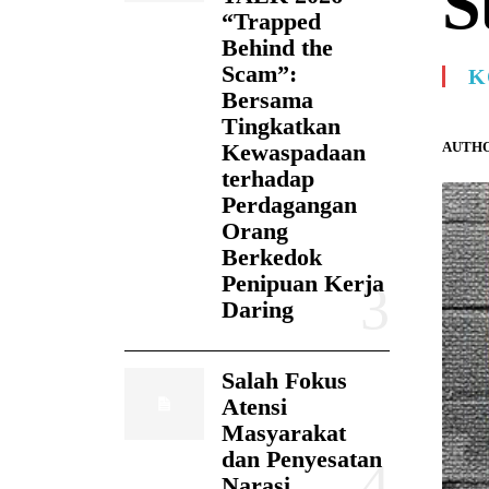
S
“Trapped
Behind the
Scam”:
K
Bersama
Tingkatkan
AUTHO
Kewaspadaan
terhadap
Perdagangan
Orang
Berkedok
Penipuan Kerja
Daring
Salah Fokus
Atensi
Masyarakat
dan Penyesatan
Narasi