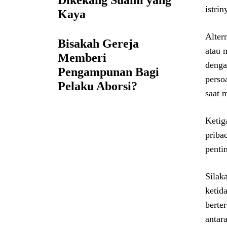
Dikekang Suami yang
istrin
Kaya
Alter
Bisakah Gereja
atau 
Memberi
denga
Pengampunan Bagi
perso
Pelaku Aborsi?
saat 
Ketig
priba
penti
Silak
ketid
berte
antar