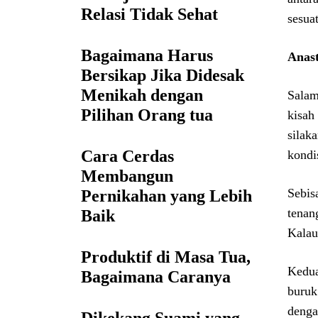
Relasi Tidak Sehat
sesua
Bagaimana Harus
Anast
Bersikap Jika Didesak
Menikah dengan
Salam
Pilihan Orang tua
kisah
silak
Cara Cerdas
kondi
Membangun
Sebis
Pernikahan yang Lebih
tenan
Baik
Kalau
Produktif di Masa Tua,
Kedua
Bagaimana Caranya
buruk
denga