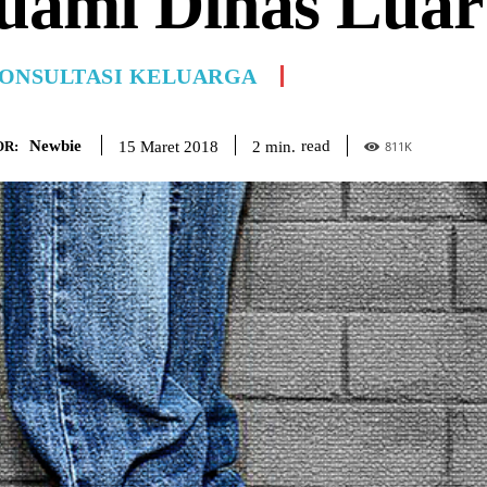
uami Dinas Luar
ONSULTASI KELUARGA
Newbie
read
2
min.
15 Maret 2018
R:
811
K