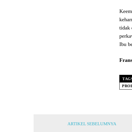
Keemp
kehar
tidak
perka
Ibu b
Frans
TAG
PRO
ARTIKEL SEBELUMNYA