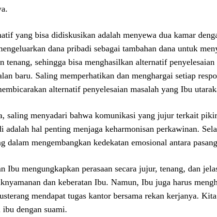
ya.
natif yang bisa didiskusikan adalah menyewa dua kamar deng
mengeluarkan dana pribadi sebagai tambahan dana untuk meny
n tenang, sehingga bisa menghasilkan alternatif penyelesai
alan baru. Saling memperhatikan dan menghargai setiap respon
membicarakan alternatif penyelesaian masalah yang Ibu utarak
a, saling menyadari bahwa komunikasi yang jujur terkait piki
di adalah hal penting menjaga keharmonisan perkawinan. Selai
ng dalam mengembangkan kedekatan emosional antara pasang
an Ibu mengungkapkan perasaan secara jujur, tenang, dan jelas
aknyamanan dan keberatan Ibu. Namun, Ibu juga harus mengh
rusterang mendapat tugas kantor bersama rekan kerjanya. Kita b
a ibu dengan suami.