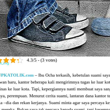
4.3/5 - (3 votes)
UPKATOLIK.com
– Ibu Ocha terkasih, kebetulan suami saya
wan baru, kantor beberapa kali mengirimnya tugas ke luar ko
dinas ke luar kota. Tapi, kepergiannya nanti membuat saya sa
nya, perempuan. Menurut cerita suami, lantaran dana kantor 
a –dia dan rekan kerjanya. Suami minta agar saya percaya ke
a mereka. Bukan saya tak percaya kepada suami, tapi kesempa