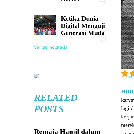
Ketika Dunia
Digital Menguji
Generasi Muda
Veritas Indonesia
HID
RELATED
karya
POSTS
lagi 
kerja
merek
Remaja Hamil dalam
antar