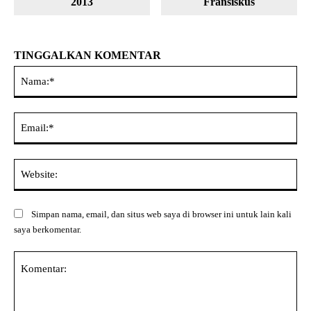
2013
Fransiskus
TINGGALKAN KOMENTAR
Na
Ema
Web
Simpan nama, email, dan situs web saya di browser ini untuk lain kali
saya berkomentar.