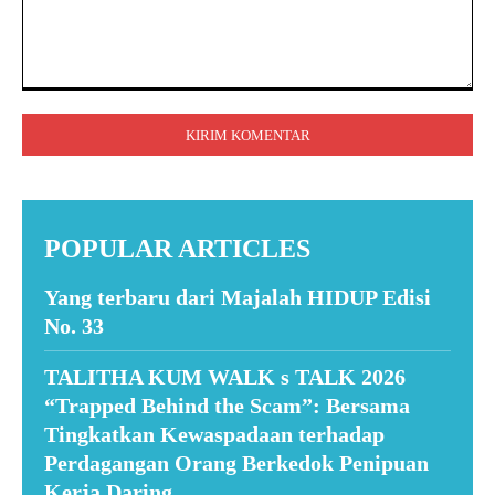
Komentar:
POPULAR ARTICLES
Yang terbaru dari Majalah HIDUP Edisi
No. 33
TALITHA KUM WALK s TALK 2026
“Trapped Behind the Scam”: Bersama
Tingkatkan Kewaspadaan terhadap
Perdagangan Orang Berkedok Penipuan
Kerja Daring