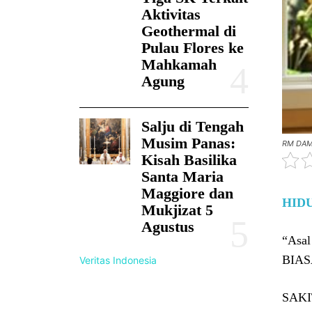
Aktivitas
Geothermal di
Pulau Flores ke
Mahkamah
Agung
Salju di Tengah
Musim Panas:
RM DAM
Kisah Basilika
Santa Maria
Maggiore dan
HID
Mukjizat 5
Agustus
“Asal
BIASA
Veritas Indonesia
SAK