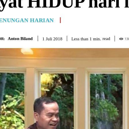
yat HIDUP hari in
ENUNGAN HARIAN
Anton Biland
read
Less than 1
min.
1 Juli 2018
R:
13