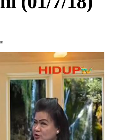
i (01/7/18)
8
K