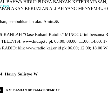
NAL BAHWA HIDUP PUNYA BANYAK KETERBATASAN
APAN AKAN KEKUATAN ALLAH YANG MENYEMBUH
han, sembuhkanlah aku. Amin.🙏
SIKANLAH “Oase Rohani Katolik” MINGGU ini bersama R
n TELEVISI: www.hidup.tv pk 05.00; 08.00; 11.00, 14.00, 17
n RADIO: klik www.radio.kaj.or.id pk.06.00; 12.00; 18.00 W
M. Harry Sulistyo W
S
RM. DAMIAN DORAMAN OFMCAP