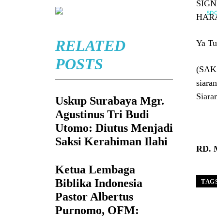
SIG
HAR
RELATED
Ya Tu
POSTS
(SAK
siara
Siara
Uskup Surabaya Mgr.
Agustinus Tri Budi
Utomo: Diutus Menjadi
Saksi Kerahiman Ilahi
RD. 
Ketua Lembaga
Biblika Indonesia
TAG
Pastor Albertus
Purnomo, OFM: