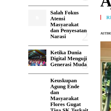
A
Salah Fokus
R
Atensi
Masyarakat
dan Penyesatan
AUTHO
Narasi
Ketika Dunia
Digital Menguji
Generasi Muda
Keuskupan
Agung Ende
dan
Masyarakat
Flores Gugat
Tiga SK Terkait