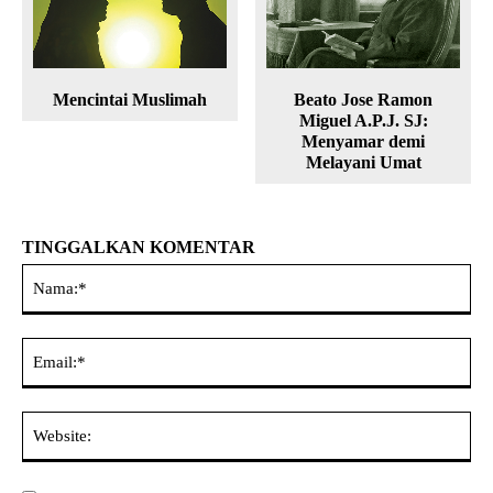
Mencintai Muslimah
Beato Jose Ramon
Miguel A.P.J. SJ:
Menyamar demi
Melayani Umat
TINGGALKAN KOMENTAR
Na
Ema
Web