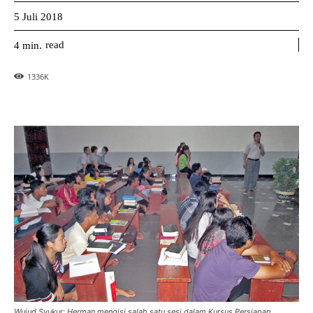
5 Juli 2018
read
4
min.
1336
K
Wujud Syukur: Herman mengisi salah satu sesi dalam Kursus Persiapan