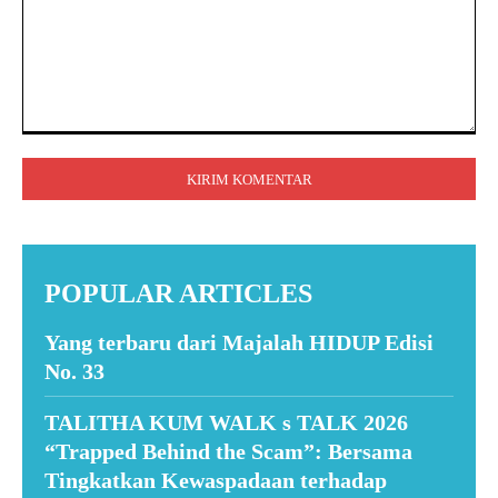
Komentar:
POPULAR ARTICLES
Yang terbaru dari Majalah HIDUP Edisi
No. 33
TALITHA KUM WALK s TALK 2026
“Trapped Behind the Scam”: Bersama
Tingkatkan Kewaspadaan terhadap