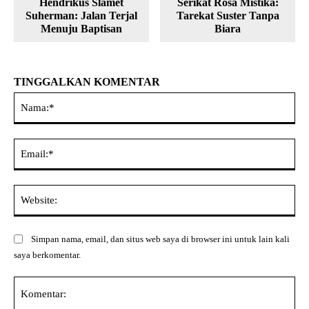
Hendrikus Slamet
Serikat Rosa Mistika:
Suherman: Jalan Terjal
Tarekat Suster Tanpa
Menuju Baptisan
Biara
TINGGALKAN KOMENTAR
Na
Ema
Web
Simpan nama, email, dan situs web saya di browser ini untuk lain kali
saya berkomentar.