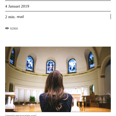
4 Januari 2019
read
2
min.
8286
K
[americamagazine.org]