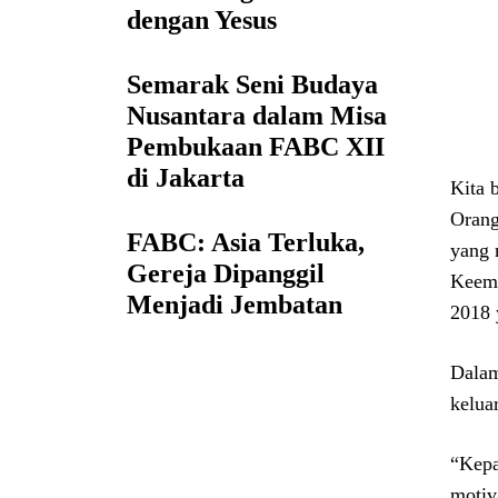
dengan Yesus
Semarak Seni Budaya
Nusantara dalam Misa
Pembukaan FABC XII
di Jakarta
Kita 
Orang
FABC: Asia Terluka,
yang 
Gereja Dipanggil
Keemp
Menjadi Jembatan
2018 
Dala
kelua
“Kepa
motiv