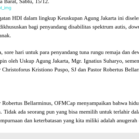
ta Barat, Sabtu, 15/12.
gatan HDI dalam lingkup Keuskupan Agung Jakarta ini diselen
dikhususkan bagi penyandang disabilitas spektrum autis,
dow
anak.
, sore hari untuk para penyandang tuna rungu remaja dan dew
pin oleh Uskup Agung Jakarta, Mgr. Ignatius Suharyo, semen
r Christoforus Kristiono Puspo, SJ dan Pastor Robertus Bel
r Robertus Bellarminus, OFMCap menyampaikan bahwa hidu
. Tidak ada seorang pun yang bisa memilih untuk terlahir dal
mpurnaan dan keterbatasan yang kita miliki adalah anugerah 