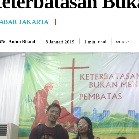
eterbatasan Buk
ABAR JAKARTA
Anton Biland
read
1
min.
8 Januari 2019
R:
412
K