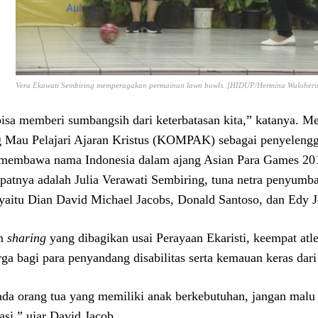
Vera Ekawati Sembiring memperagakan permainan lawn bowls. [HIDUP/Hermina Wuloheri
bisa memberi sumbangsih dari keterbatasan kita,” katanya. M
 Mau Pelajari Ajaran Kristus (KOMPAK) sebagai penyelengga
membawa nama Indonesia dalam ajang Asian Para Games 201
atnya adalah Julia Verawati Sembiring, tuna netra penyum
yaitu Dian David Michael Jacobs, Donald Santoso, dan Edy 
m
sharing
yang dibagikan usai Perayaan Ekaristi, keempat at
rga bagi para penyandang disabilitas serta kemauan keras dari 
da orang tua yang memiliki anak berkebutuhan, jangan malu
asi,” ujar David Jacob.