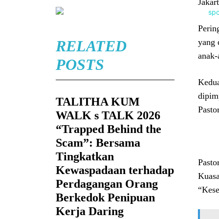
Jakar
Perin
RELATED
yang 
anak-
POSTS
Kedua
dipim
TALITHA KUM
Pasto
WALK s TALK 2026
“Trapped Behind the
Scam”: Bersama
Tingkatkan
Pasto
Kewaspadaan terhadap
Kuasa
Perdagangan Orang
“Kese
Berkedok Penipuan
Kerja Daring