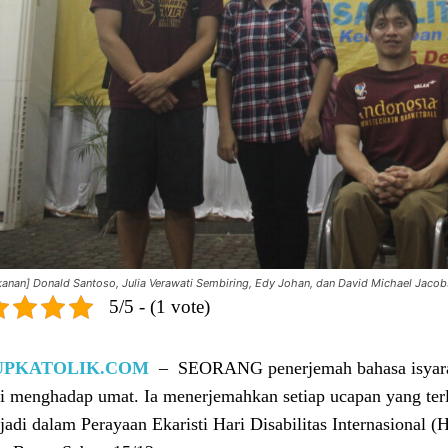
e kanan] Donald Santoso, Julia Verawati Sembiring, Edy Johan, dan David Michael Jac
5/5 - (1 vote)
UPKATOLIK.COM
–
SEORANG penerjemah bahasa isyara
ri menghadap umat. Ia menerjemahkan setiap ucapan yang terlo
erjadi dalam Perayaan Ekaristi Hari Disabilitas Internasional