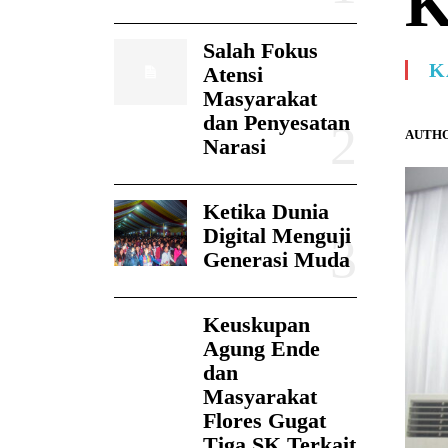
K
Salah Fokus
K
Atensi
Masyarakat
dan Penyesatan
AUTHO
Narasi
Ketika Dunia
Digital Menguji
Generasi Muda
Keuskupan
Agung Ende
dan
Masyarakat
Flores Gugat
Tiga SK Terkait