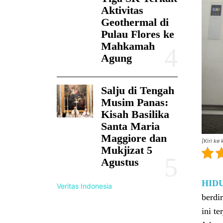
Aktivitas
Geothermal di
Pulau Flores ke
Mahkamah
Agung
Salju di Tengah
Musim Panas:
Kisah Basilika
Santa Maria
Maggiore dan
[Kiri k
Mukjizat 5
Agustus
HID
Veritas Indonesia
berdi
ini t