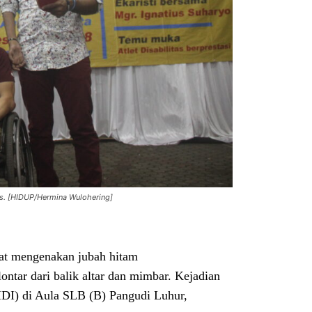
obs. [HIDUP/Hermina Wulohering]
t mengenakan jubah hitam
ntar dari balik altar dan mimbar. Kejadian
 (HDI) di Aula SLB (B) Pangudi Luhur,