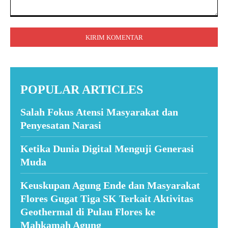
Komentar:
POPULAR ARTICLES
Salah Fokus Atensi Masyarakat dan
Penyesatan Narasi
Ketika Dunia Digital Menguji Generasi
Muda
Keuskupan Agung Ende dan Masyarakat
Flores Gugat Tiga SK Terkait Aktivitas
Geothermal di Pulau Flores ke
Mahkamah Agung