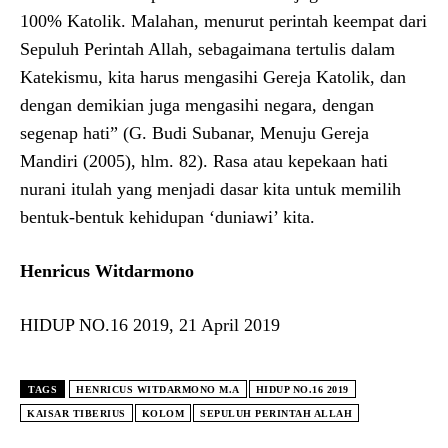
100% Katolik. Malahan, menurut perintah keempat dari
Sepuluh Perintah Allah, sebagaimana tertulis dalam
Katekismu, kita harus mengasihi Gereja Katolik, dan
dengan demikian juga mengasihi negara, dengan
segenap hati” (G. Budi Subanar, Menuju Gereja
Mandiri (2005), hlm. 82). Rasa atau kepekaan hati
nurani itulah yang menjadi dasar kita untuk memilih
bentuk-bentuk kehidupan ‘duniawi’ kita.
Henricus Witdarmono
HIDUP NO.16 2019, 21 April 2019
TAGS
HENRICUS WITDARMONO M.A
HIDUP NO.16 2019
KAISAR TIBERIUS
KOLOM
SEPULUH PERINTAH ALLAH