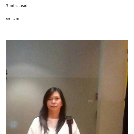
read
3
min.
577
K