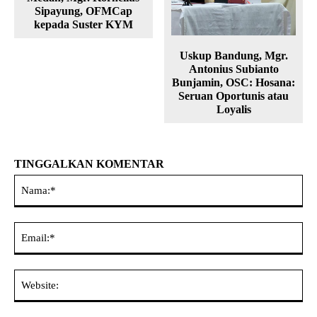
Sipayung, OFMCap
kepada Suster KYM
Uskup Bandung, Mgr.
Antonius Subianto
Bunjamin, OSC: Hosana:
Seruan Oportunis atau
Loyalis
TINGGALKAN KOMENTAR
Na
Ema
Web