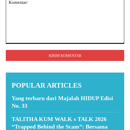
Komentar:
POPULAR ARTICLES
Yang terbaru dari Majalah HIDUP Edisi
No. 33
TALITHA KUM WALK s TALK 2026
“Trapped Behind the Scam”: Bersama