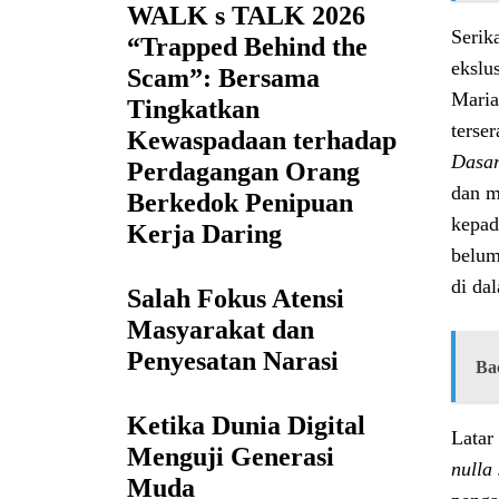
WALK s TALK 2026
Serik
“Trapped Behind the
ekslus
Scam”: Bersama
Maria
Tingkatkan
terse
Kewaspadaan terhadap
Dasar
Perdagangan Orang
dan m
Berkedok Penipuan
kepad
Kerja Daring
belum
di da
Salah Fokus Atensi
Masyarakat dan
Penyesatan Narasi
Ba
Ketika Dunia Digital
Latar
Menguji Generasi
nulla
Muda