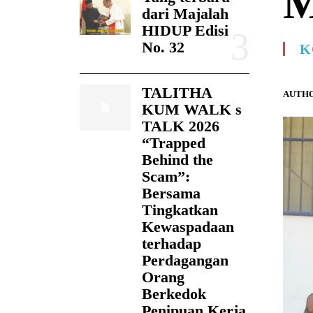
M
dari Majalah
HIDUP Edisi
No. 32
K
TALITHA
AUTHO
KUM WALK s
TALK 2026
“Trapped
Behind the
Scam”:
Bersama
Tingkatkan
Kewaspadaan
terhadap
Perdagangan
Orang
Berkedok
Penipuan Kerja