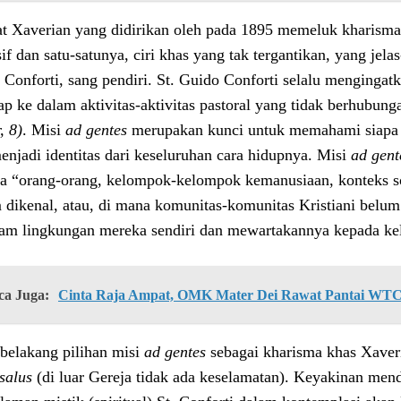
at Xaverian yang didirikan oleh pada 1895 memeluk kharism
if dan satu-satunya, ciri khas yang tak tergantikan, yang jela
 Conforti, sang pendiri. St. Guido Conforti selalu mengingat
rap ke dalam aktivitas-aktivitas pastoral yang tidak berhubun
, 8)
. Misi
ad gentes
merupakan kunci untuk memahami siapa p
enjadi identitas dari keseluruhan cara hidupnya. Misi
ad gent
a “orang-orang, kelompok-kelompok kemanusiaan, konteks sos
 dikenal, atau, di mana komunitas-komunitas Kristiani bel
lam lingkungan mereka sendiri dan mewartakannya kepada ke
ca Juga:
Cinta Raja Ampat, OMK Mater Dei Rawat Pantai WT
 belakang pilihan misi
ad gentes
sebagai kharisma khas Xaver
 salus
(di luar Gereja tidak ada keselamatan). Keyakinan me