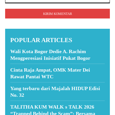
Komentar:
POPULAR ARTICLES
Wali Kota Bogor Dedie A. Rachim
Mengperesiasi Inisiatif Pukat Bogor
Cinta Raja Ampat, OMK Mater Dei
Rawat Pantai WTC
Yang terbaru dari Majalah HIDUP Edisi
No. 32
TALITHA KUM WALK s TALK 2026
“Trapped Behind the Scam”: Bersama