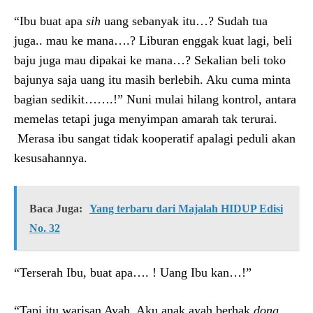
“Ibu buat apa
sih
uang sebanyak itu…? Sudah tua
juga.. mau ke mana….? Liburan enggak kuat lagi, beli
baju juga mau dipakai ke mana…? Sekalian beli toko
bajunya saja uang itu masih berlebih. Aku cuma minta
bagian sedikit…….!” Nuni mulai hilang kontrol, antara
memelas tetapi juga menyimpan amarah tak terurai.
Merasa ibu sangat tidak kooperatif apalagi peduli akan
kesusahannya.
Baca Juga:
Yang terbaru dari Majalah HIDUP Edisi
No. 32
“Terserah Ibu, buat apa…. ! Uang Ibu kan…!”
“Tapi itu warisan Ayah. Aku anak ayah berhak
dong
,