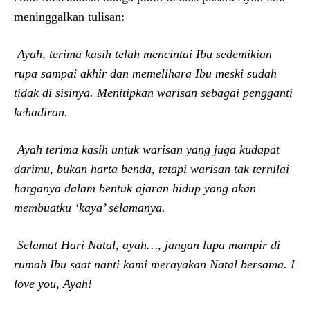
meninggalkan tulisan:
Ayah, terima kasih telah mencintai
I
bu sedemikian
rupa sampai akhir dan memelihara
I
bu meski sudah
tidak di sisinya. Menitipkan warisan sebagai pengganti
kehadiran.
Ayah terima kasih untuk warisan yang juga kudapat
darimu, bukan harta benda, tetapi warisan tak ternilai
harganya dalam bentuk ajaran hidup yang akan
membuatku ‘kaya’ selamanya.
Selamat
H
ari
N
atal, ayah…, jangan lupa mampir di
rumah
I
bu saat nanti kami merayakan
N
atal bersama. I
love you
,
A
yah!