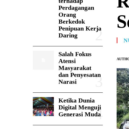
R
terhadap
Perdagangan
Orang
S
Berkedok
Penipuan Kerja
Daring
N
Salah Fokus
AUTHO
Atensi
Masyarakat
dan Penyesatan
Narasi
Ketika Dunia
Digital Menguji
Generasi Muda