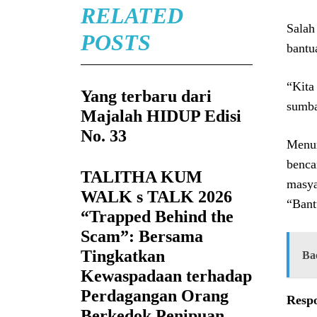
RELATED
Salah
POSTS
bantu
“Kita
Yang terbaru dari
sumba
Majalah HIDUP Edisi
No. 33
Menur
benca
TALITHA KUM
masya
WALK s TALK 2026
“Bant
“Trapped Behind the
Scam”: Bersama
Tingkatkan
Ba
Kewaspadaan terhadap
Perdagangan Orang
Resp
Berkedok Penipuan