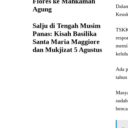
Flores ke Mahkamah
Dalam
Agung
Keus
Salju di Tengah Musim
TSKKM
Panas: Kisah Basilika
respo
Santa Maria Maggiore
memil
dan Mukjizat 5 Agustus
keluh
Ada p
tahun
Masya
sudah
benca