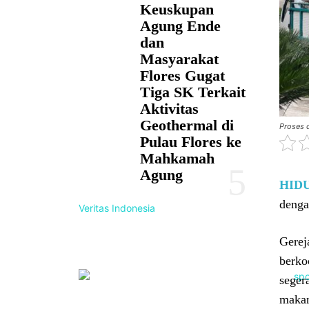
Keuskupan
Agung Ende
dan
Masyarakat
Flores Gugat
Tiga SK Terkait
Aktivitas
Geothermal di
Proses 
Pulau Flores ke
Mahkamah
Agung
HID
denga
Veritas Indonesia
Gerej
berko
seger
maka