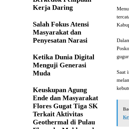
Kerja Daring
Menur
terca
Salah Fokus Atensi
Kabup
Masyarakat dan
Penyesatan Narasi
Dalam
Posko
Ketika Dunia Digital
gugur
Menguji Generasi
Saat 
Muda
melan
kebut
Keuskupan Agung
Ende dan Masyarakat
Flores Gugat Tiga SK
Ba
Terkait Aktivitas
Ke
Geothermal di Pulau