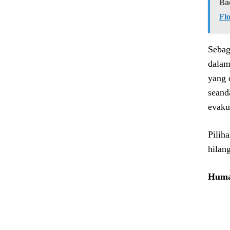
Ba
Fl
Sebag
dalam
yang 
seand
evaku
Pilih
hilan
Huma