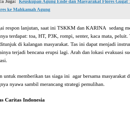
ca Juga:
Keuskupan Agung Ende dan Masyarakat Flores Gugat Ti
ores ke Mahkamah Agung
ai respon lanjutan, saat ini TSKKM dan KARINA sedang men
nya terdapat: toa, HT, P3K, rompi, senter, kaca mata, peluit.
ditunjuk di kalangan masyarakat. Tas ini dapat menjadi instr
ainya terjadi bencana erupsi lagi. Arah dan lokasi evakuasi s
asi.
an untuk memberikan tas siaga ini agar bersama masyarakat d
gnya nyawa sambil merancang strategi pemulihan.
s Caritas Indonesia