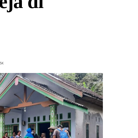
ja di
5
K