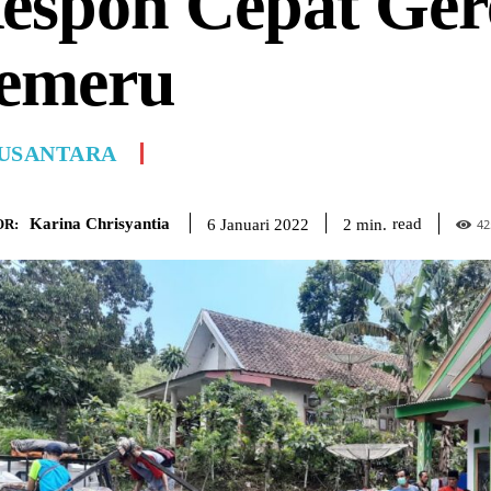
espon Cepat Gere
emeru
USANTARA
Karina Chrisyantia
read
2
min.
6 Januari 2022
R:
42