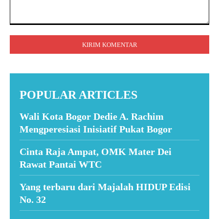
Komentar:
POPULAR ARTICLES
Wali Kota Bogor Dedie A. Rachim
Mengperesiasi Inisiatif Pukat Bogor
Cinta Raja Ampat, OMK Mater Dei
Rawat Pantai WTC
Yang terbaru dari Majalah HIDUP Edisi
No. 32