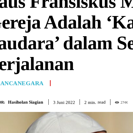
aus Fransiskus 
ereja Adalah ‘K
audara’ dalam S
erjalanan
ANCANEGARA
Hasiholan Siagian
read
2
min.
3 Juni 2022
R:
274
K