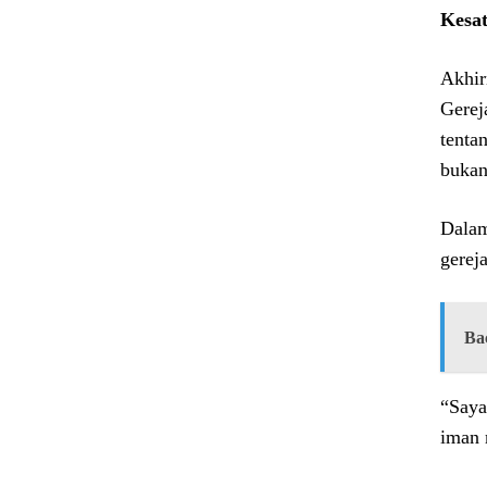
Kesat
Akhir
Gerej
tenta
bukan
Dalam
gerej
Ba
“Saya
iman 