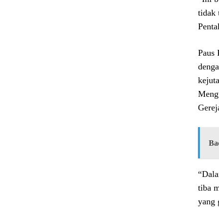
tidak
Penta
Paus 
denga
kejut
Mengu
Gerej
Ba
“Dala
tiba 
yang 