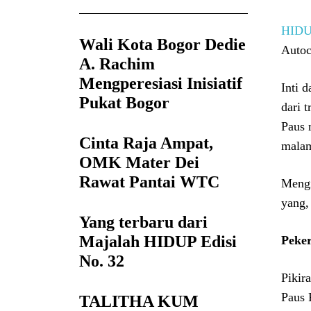
HID
Wali Kota Bogor Dedie
Autoc
A. Rachim
Mengperesiasi Inisiatif
Inti 
Pukat Bogor
dari 
Paus 
Cinta Raja Ampat,
malam
OMK Mater Dei
Rawat Pantai WTC
Mengi
yang,
Yang terbaru dari
Majalah HIDUP Edisi
Peke
No. 32
Pikir
Paus 
TALITHA KUM