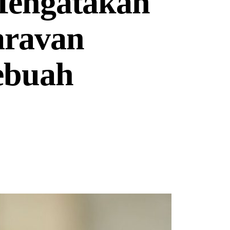
Mengatakan
aravan
ebuah