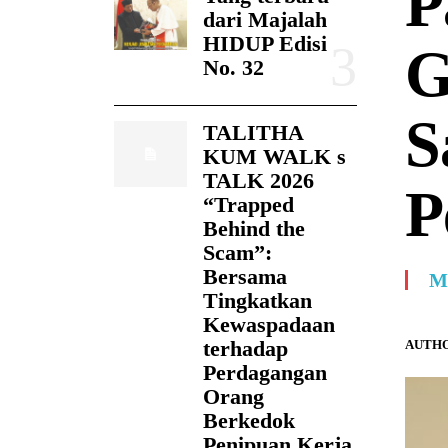
P
dari Majalah
HIDUP Edisi
G
No. 32
S
TALITHA
KUM WALK s
TALK 2026
P
“Trapped
Behind the
Scam”:
Bersama
M
Tingkatkan
Kewaspadaan
terhadap
AUTHO
Perdagangan
Orang
Berkedok
Penipuan Kerja