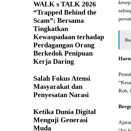
kesep
WALK s TALK 2026
sehin
“Trapped Behind the
persa
Scam”: Bersama
Tingkatkan
Kewaspadaan terhadap
Ba
Perdagangan Orang
Berkedok Penipuan
Harm
Kerja Daring
Penta
Salah Fokus Atensi
“Kesa
Masyarakat dan
Roh, 
Penyesatan Narasi
Berg
Ketika Dunia Digital
Menguji Generasi
Ajara
Muda
“Ini 