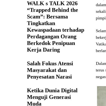
WALK s TALK 2026
dalam
“Trapped Behind the
sekal
Scam”: Bersama
pimpi
Tingkatkan
Kewaspadaan terhadap
Selam
Perdagangan Orang
beker
Berkedok Penipuan
Vatik
Kerja Daring
berla
Salah Fokus Atensi
Dalam
Masyarakat dan
terus
Penyesatan Narasi
negar
Ketika Dunia Digital
Menguji Generasi
Muda