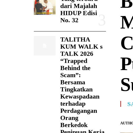
B
dari Majalah
HIDUP Edisi
M
No. 32
C
TALITHA
KUM WALK s
TALK 2026
P
“Trapped
Behind the
Scam”:
S
Bersama
Tingkatkan
Kewaspadaan
terhadap
S
Perdagangan
Orang
AUTHO
Berkedok
Penipuan Kerja