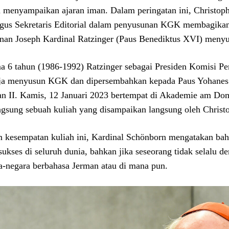
 menyampaikan ajaran iman. Dalam peringatan ini, Christo
igus Sekretaris Editorial dalam penyusunan KGK membagika
nan Joseph Kardinal Ratzinger (Paus Benediktus XVI) men
a 6 tahun (1986-1992) Ratzinger sebagai Presiden Komisi P
ja menyusun KGK dan dipersembahkan kepada Paus Yohanes P
an II. Kamis, 12 Januari 2023 bertempat di Akademie am Do
ngsung sebuah kuliah yang disampaikan langsung oleh Christ
 kesempatan kuliah ini, Kardinal Schönborn mengatakan ba
 sukses di seluruh dunia, bahkan jika seseorang tidak selal
a-negara berbahasa Jerman atau di mana pun.