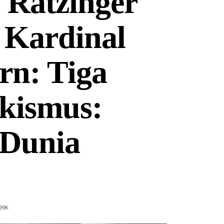
 Ratzinger
Kardinal
rn: Tiga
kismus:
 Dunia
99
K