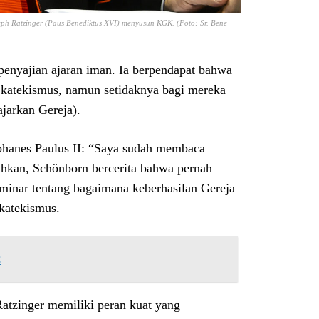
ph Ratzinger (Paus Benediktus XVI) menyusun KGK. (Foto: Sr. Bene
penyajian ajaran iman. Ia berpendapat bahwa
i katekismus, namun setidaknya bagi mereka
jarkan Gereja).
ohanes Paulus II: “Saya sudah membaca
ahkan, Schönborn bercerita bahwa pernah
eminar tentang bagaimana keberhasilan Gereja
katekismus.
C
tzinger memiliki peran kuat yang