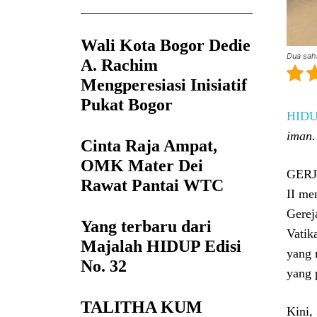
Wali Kota Bogor Dedie
Dua sah
A. Rachim
Mengperesiasi Inisiatif
Pukat Bogor
HID
iman.
Cinta Raja Ampat,
OMK Mater Dei
GERJA
Rawat Pantai WTC
II me
Gerej
Yang terbaru dari
Vatik
Majalah HIDUP Edisi
yang 
No. 32
yang 
TALITHA KUM
Kini,