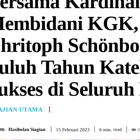
ersama Kardinal
embidani KGK, 
hritoph Schönbo
uluh Tahun Kate
ukses di Seluruh
AJIAN UTAMA
Hasiholan Siagian
read
6
min.
15 Februari 2023
R:
2