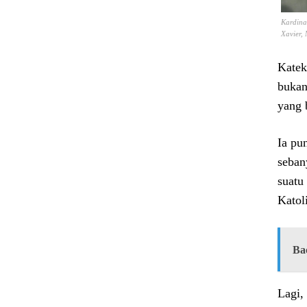
Kardina
Xavier,
Katek
bukan
yang 
Ia pu
seban
suatu
Katol
Ba
Lagi,