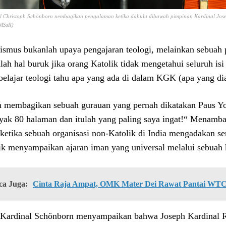
l Christoph Schönborn nembagikan pengalaman ketika dahulu dibawah pimpinan Kardinal Jose
 MSsR)
ismus bukanlah upaya pengajaran teologi, melainkan sebuah 
lah hal buruk jika orang Katolik tidak mengetahui seluruh is
belajar teologi tahu apa yang ada di dalam KGK (apa yang dia
n membagikan sebuah gurauan yang pernah dikatakan Paus Y
yak 80 halaman dan itulah yang paling saya ingat!“ Menamb
 ketika sebuah organisasi non-Katolik di India mengadakan s
ik menyampaikan ajaran iman yang universal melalui sebuah 
ca Juga:
Cinta Raja Ampat, OMK Mater Dei Rawat Pantai WT
 Kardinal Schönborn menyampaikan bahwa Joseph Kardinal Ra