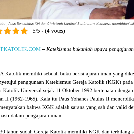
abat, Paus Benediktus XVI dan Christoph Kardinal Schönborn. Keduanya membidani lah
5/5 - (4 votes)
UPKATOLIK.COM
– Katekismus bukanlah upaya pengajaran 
 Katolik memiliki sebuah buku berisi ajaran iman yang dike
nyetujui penggunaan Katekismus Gereja Katolik (KGK) pada 
a Katolik Universal sejak 11 Oktober 1992 bertepatan denga
an II (1962-1965). Kala itu Paus Yohanes Paulus II menerbitk
menyatakan bahwa KGK adalah sarana yang sah dan valid dem
pasti dalam pengajaran iman.
 30 tahun sudah Gereja Katolik memiliki KGK dan terbilang su