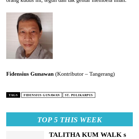
orang kudus ini, teguh dan tak gentar membela iman.
Fidensius Gunawan
(Kontributor – Tangerang)
TAGS
FIDENSIUS GUNAWAN
ST. POLIKARPUS
TOP 5 THIS WEEK
TALITHA KUM WALK s