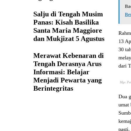
Ba
Salju di Tengah Musim
Ber
Panas: Kisah Basilika
Santa Maria Maggiore
Rahma
dan Mukjizat 5 Agustus
13 Ap
30 ta
Merawat Kebenaran di
melay
Tengah Derasnya Arus
dari 
Informasi: Belajar
Menjadi Pewarta yang
Mgr. Pe
Berintegritas
Dua g
umat 
Sumba
kemaj
pasti