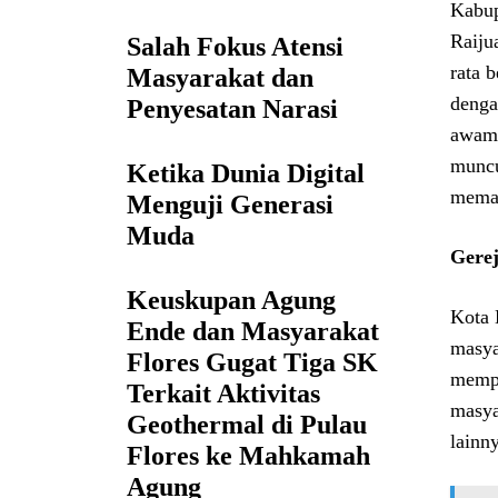
Kabup
Raiju
Salah Fokus Atensi
rata 
Masyarakat dan
denga
Penyesatan Narasi
awam 
muncu
Ketika Dunia Digital
memaj
Menguji Generasi
Muda
Gere
Keuskupan Agung
Kota 
Ende dan Masyarakat
masya
Flores Gugat Tiga SK
mempe
Terkait Aktivitas
masya
Geothermal di Pulau
lainn
Flores ke Mahkamah
Agung