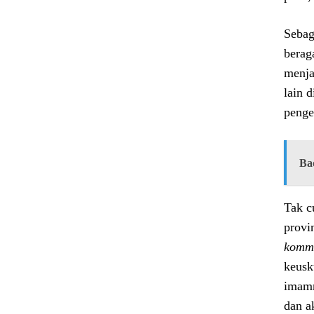
Sebag
berag
menja
lain 
penge
Ba
Tak c
provi
komm
keusk
imamn
dan a