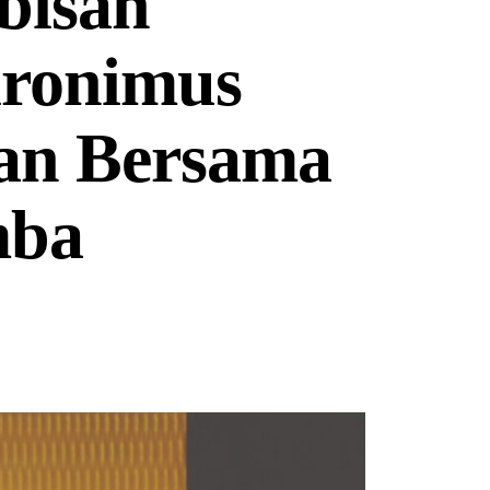
bisan
ironimus
lan Bersama
mba