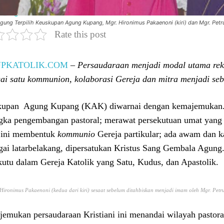
gung Terpilih Keuskupan Agung Kupang, Mgr. Hironimus Pakaenoni (kiri) dan Mgr. Petr
Rate this post
UPKATOLIK.COM
– Persaudaraan menjadi modal utama rek
ai satu kommunion
,
kolaborasi Gereja dan mitra menjadi se
upan Agung Kupang (KAK) diwarnai dengan kemajemukan. In
gka pengembangan pastoral; merawat persekutuan umat yang 
ini membentuk
kommunio
Gereja partikular; ada awam dan ka
gai latarbelakang, dipersatukan Kristus Sang Gembala Agun
kutu dalam Gereja Katolik yang Satu, Kudus, dan Apastolik.
Hironimus Pakaenoni (kedua dari kiri) sesaat sebelum ditahbiskan menjadi imam oleh Mgr. Petr
emukan persaudaraan Kristiani ini menandai wilayah pastor