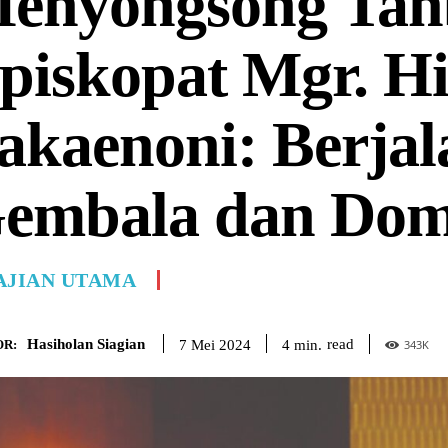
enyongsong Tah
piskopat Mgr. H
akaenoni: Berja
embala dan Do
AJIAN UTAMA
Hasiholan Siagian
read
4
min.
7 Mei 2024
R:
343
K