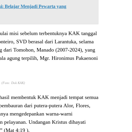
: Belajar Menjadi Pewarta yang
ulai misi sebelum terbentuknya KAK tanggal
teiro, SVD berasal dari Larantuka, selama
ng dari Tomohon, Manado (2007-2024), yang
ala agung terpilih, Mgr. Hironimus Pakaenoni
a. (Foto: Dok KAK)
erhasil membentuk KAK menjadi tempat semua
embauran dari putera-putera Alor, Flores,
anya mengedepankan warna-warni
 pelayanan. Undangan Kristus dihayati
” (Mat 4:19 ).