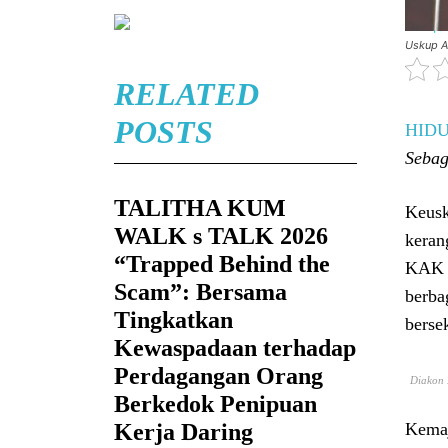
Uskup A
RELATED
POSTS
HID
Sebag
TALITHA KUM
Keusk
WALK s TALK 2026
keran
“Trapped Behind the
KAK 
Scam”: Bersama
berba
Tingkatkan
berse
Kewaspadaan terhadap
Perdagangan Orang
Diakon 
Berkedok Penipuan
Kerja Daring
Kemaj