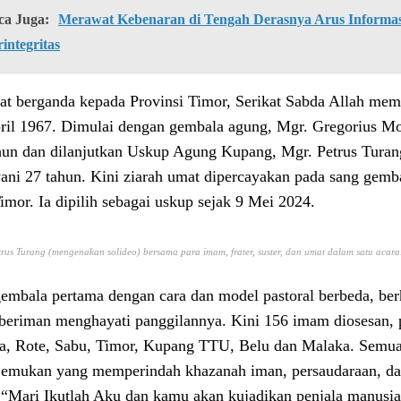
ca Juga:
Merawat Kebenaran di Tengah Derasnya Arus Informasi
integritas
t berganda kepada Provinsi Timor, Serikat Sabda Allah mem
ril 1967. Dimulai dengan gembala agung, Mgr. Gregorius Mon
hun dan dilanjutkan Uskup Agung Kupang, Mgr. Petrus Tura
ani 27 tahun. Kini ziarah umat dipercayakan pada sang gemb
Timor. Ia dipilih sebagai uskup sejak 9 Mei 2024.
trus Turang (mengenakan solideo) bersama para imam, frater, suster, dan umat dalam satu acar
embala pertama dengan cara dan model pastoral berbeda, b
beriman menghayati panggilannya. Kini 156 imam diosesan, p
, Rote, Sabu, Timor, Kupang TTU, Belu dan Malaka. Semu
emukan yang memperindah khazanah iman, persaudaraan, dan
, “Mari Ikutlah Aku dan kamu akan kujadikan penjala manusia