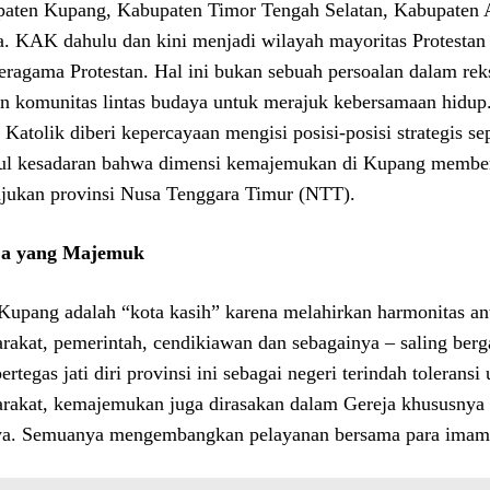
aten Kupang, Kabupaten Timor Tengah Selatan, Kabupaten A
a. KAK dahulu dan kini menjadi wilayah mayoritas Protestan s
beragama Protestan. Hal ini bukan sebuah persoalan dalam reks
n komunitas lintas budaya untuk merajuk kebersamaan hidup.
Katolik diberi kepercayaan mengisi posisi-posisi strategis s
l kesadaran bahwa dimensi kemajemukan di Kupang memberi
ukan provinsi Nusa Tenggara Timur (NTT).
ja yang Majemuk
Kupang adalah “kota kasih” karena melahirkan harmonitas a
rakat, pemerintah, cendikiawan dan sebagainya – saling b
rtegas jati diri provinsi ini sebagai negeri terindah toleran
rakat, kemajemukan juga dirasakan dalam Gereja khususnya 
ya. Semuanya mengembangkan pelayanan bersama para imam