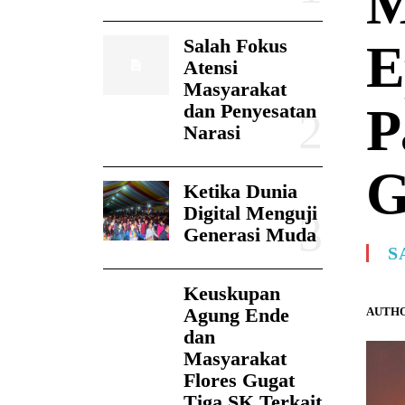
M
Salah Fokus
E
Atensi
Masyarakat
P
dan Penyesatan
Narasi
G
Ketika Dunia
Digital Menguji
Generasi Muda
S
Keuskupan
Agung Ende
AUTHO
dan
Masyarakat
Flores Gugat
Tiga SK Terkait