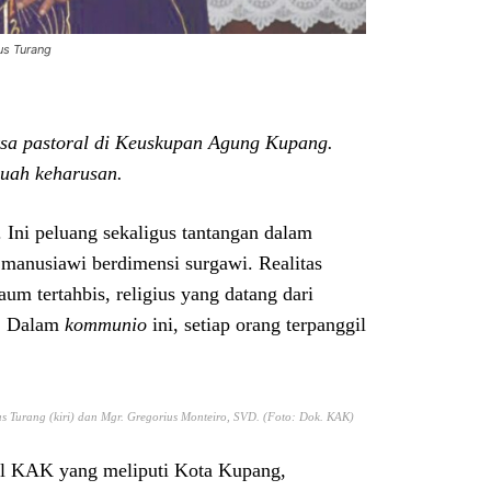
us Turang
sa pastoral di Keuskupan Agung Kupang.
buah keharusan.
i peluang sekaligus tantangan dalam
manusiawi berdimensi surgawi. Realitas
um tertahbis, religius yang datang dari
g. Dalam
kommunio
ini, setiap orang terpanggil
us Turang (kiri) dan Mgr. Gregorius Monteiro, SVD. (Foto: Dok. KAK)
al KAK yang meliputi Kota Kupang,