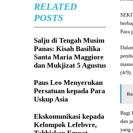
RELATED
SEKIT
POSTS
berba
Para 
Salju di Tengah Musim
Dalam
Panas: Kisah Basilika
pemba
Santa Maria Maggiore
manus
dan Mukjizat 5 Agustus
(4/9).
Paus Leo Menyerukan
Persatuan kepada Para
Ba
Uskup Asia
Bagi 
Ekskomunikasi kepada
dan p
Kelompok Lefebvre,
yang 