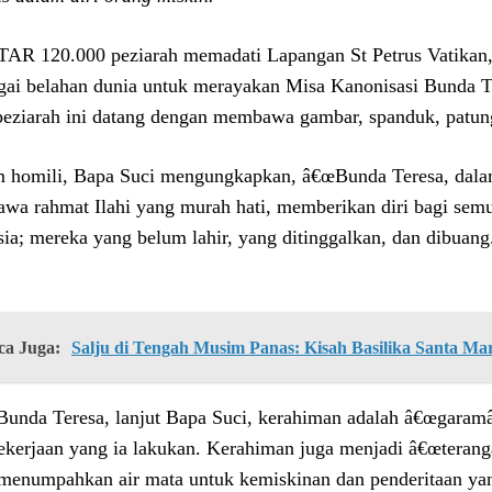
AR 120.000 peziarah memadati Lapangan St Petrus Vatikan,
gai belahan dunia untuk merayakan Misa Kanonisasi Bunda Te
peziarah ini datang dengan membawa gambar, spanduk, patun
 homili, Bapa Suci mengungkapkan, â€œBunda Teresa, dal
wa rahmat Ilahi yang murah hati, memberikan diri bagi se
ia; mereka yang belum lahir, yang ditinggalkan, dan dibuang
ca Juga:
Salju di Tengah Musim Panas: Kisah Basilika Santa Ma
Bunda Teresa, lanjut Bapa Suci, kerahiman adalah â€œgaram
ekerjaan yang ia lakukan. Kerahiman juga menjadi â€œterang
menumpahkan air mata untuk kemiskinan dan penderitaan yan