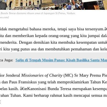
Bunda Teresa diantara ribuan umat di lapangan St Petrus, Vatikan.
ws.com]
tidak mengetahui bahasa mereka, tetapi saya bisa terseny
kita dan memberikan kepada orang-orang yang kita jumpai dal
menderita. Dengan demikian kita membuka kesempatan untuk
ri kita yang putus asa dan membutuhkan pemahaman dan kele
ca Juga:
Salju di Tengah Musim Panas: Kisah Basilika Santa Ma
ior Jenderal
Missionaries of Charity
(MC) Sr Mary Prema Pie
 dan Paus Fransiskus yang telah memproklamirkan Tahun Ke
belas kasih. â€œKanonisasi Bunda Teresa merupakan kesempa
ahan Tuhan. Kami berharap rahmat kasih mencapai semua ma
