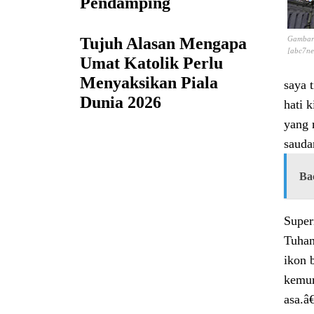
Pendamping
Gambar 
Tujuh Alasan Mengapa
[abc7ne
Umat Katolik Perlu
Menyaksikan Piala
saya 
Dunia 2026
hati 
yang 
sauda
Ba
Super
Tuhan
ikon 
kemur
asa.â€