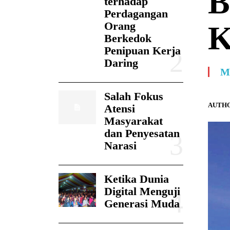
B
terhadap
Perdagangan
Orang
Berkedok
Penipuan Kerja
Daring
M
Salah Fokus
AUTHO
Atensi
Masyarakat
dan Penyesatan
Narasi
Ketika Dunia
Digital Menguji
Generasi Muda