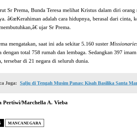
ut Sr Prema, Bunda Teresa melihat Kristus dalam diri orang
ya. â€œKerahiman adalah cara hidupnya, berasal dari cinta, 
membutuhkan,â€ ujar Sr Prema.
ema mengatakan, saat ini ada sekitar 5.160 suster
Missionarie
a dengan total 758 rumah dan lembaga. Sedangkan 397 imam
, tersebar di 21 negara di seluruh dunia.
ca Juga:
Salju di Tengah Musim Panas: Kisah Basilika Santa Ma
 Pertiwi/Marchella A. Vieba
S
MANCANEGARA