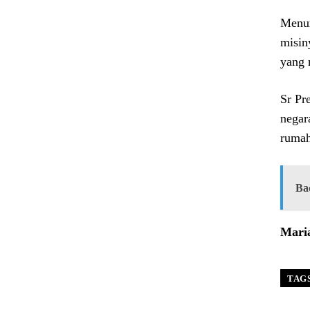
Menur
misin
yang 
Sr Pr
negar
rumah
Ba
Maria
TAG