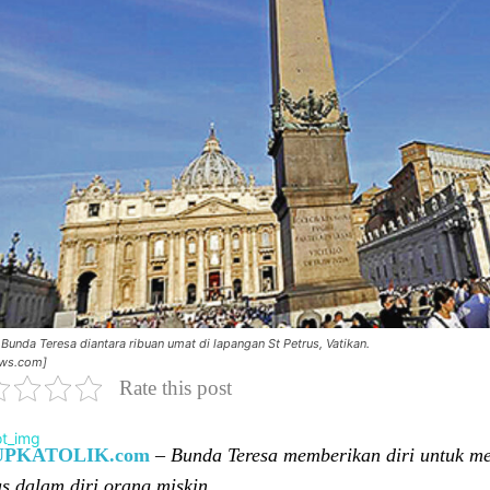
unda Teresa diantara ribuan umat di lapangan St Petrus, Vatikan.
ws.com]
Rate this post
UPKATOLIK.com
–
Bunda Teresa memberikan diri untuk mel
us dalam diri orang miskin.