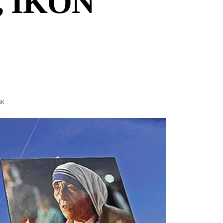
, IKON
5
K