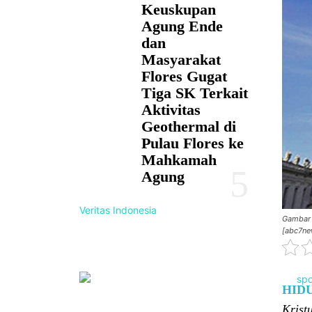
Keuskupan
Agung Ende
dan
Masyarakat
Flores Gugat
Tiga SK Terkait
Aktivitas
Geothermal di
Pulau Flores ke
Mahkamah
Agung
Veritas Indonesia
Gambar B
[abc7ne
HID
Krist