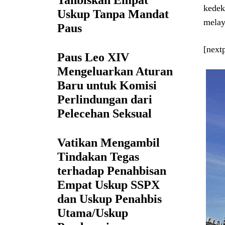
Tahbiskan Empat
kedek
Uskup Tanpa Mandat
melay
Paus
[nex
Paus Leo XIV
Mengeluarkan Aturan
Baru untuk Komisi
Perlindungan dari
Pelecehan Seksual
Vatikan Mengambil
Tindakan Tegas
terhadap Penahbisan
Empat Uskup SSPX
dan Uskup Penahbis
Utama/Uskup