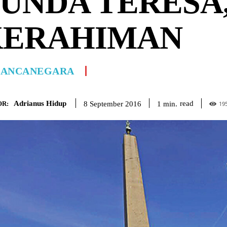
UNDA TERESA
KERAHIMAN
ANCANEGARA
Adrianus Hidup
read
1
min.
8 September 2016
R:
19