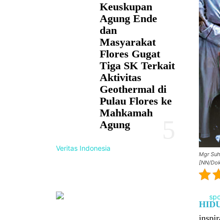
Keuskupan
Agung Ende
dan
Masyarakat
Flores Gugat
Tiga SK Terkait
Aktivitas
Geothermal di
Pulau Flores ke
Mahkamah
Agung
Veritas Indonesia
Mgr Suh
[NN/Dok
HID
inspir