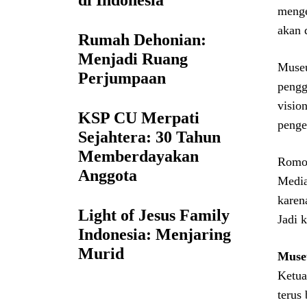
di Indonesia
menge
akan 
Rumah Dehonian:
Menjadi Ruang
Museu
Perjumpaan
pengg
visio
KSP CU Merpati
penge
Sejahtera: 30 Tahun
Memberdayakan
Romo 
Anggota
Media
karen
Light of Jesus Family
Jadi 
Indonesia: Menjaring
Murid
Muse
Ketua
terus 