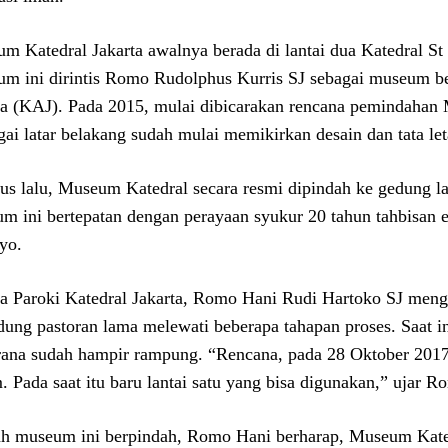
m Katedral Jakarta awalnya berada di lantai dua Katedral St
m ini dirintis Romo Rudolphus Kurris SJ sebagai museum b
ta (KAJ). Pada 2015, mulai dibicarakan rencana pemindahan
gai latar belakang sudah mulai memikirkan desain dan tata l
us lalu, Museum Katedral secara resmi dipindah ke gedung l
m ini bertepatan dengan perayaan syukur 20 tahun tahbisan 
yo.
a Paroki Katedral Jakarta, Romo Hani Rudi Hartoko SJ men
dung pastoran lama melewati beberapa tahapan proses. Saat ini
rana sudah hampir rampung. “Rencana, pada 28 Oktober 2017
 Pada saat itu baru lantai satu yang bisa digunakan,” ujar R
ah museum ini berpindah, Romo Hani berharap, Museum Kated