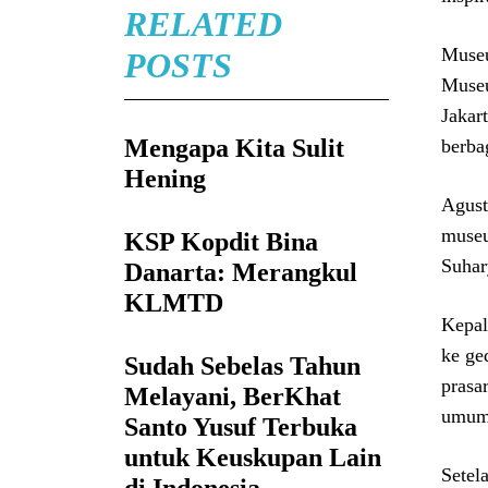
RELATED
Museu
POSTS
Museu
Jakar
Mengapa Kita Sulit
berba
Hening
Agust
museu
KSP Kopdit Bina
Suhar
Danarta: Merangkul
KLMTD
Kepal
ke ge
Sudah Sebelas Tahun
prasa
Melayani, BerKhat
umum.
Santo Yusuf Terbuka
untuk Keuskupan Lain
Setel