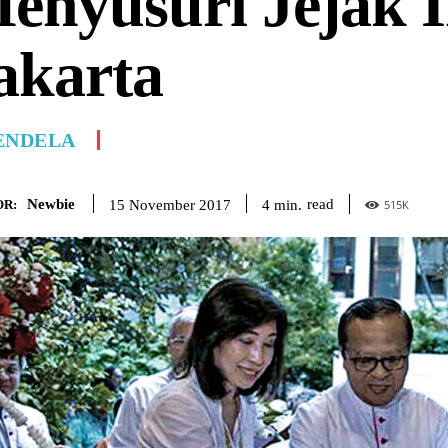
enyusuri Jejak 
akarta
ENDELA
Newbie
read
4
min.
15 November 2017
R:
515
K