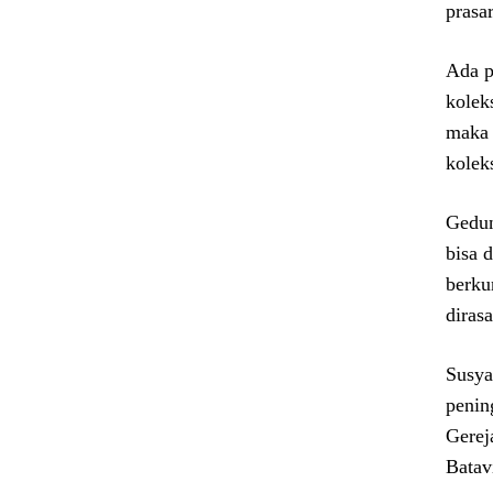
prasa
Ada p
kolek
maka 
kolek
Gedun
bisa 
berku
diras
Susya
penin
Gerej
Batav