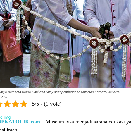
aryo bersama Romo Hani dan Susy saat pemindahan Museum Katedral Jakarta.
.KAJ]
5/5 - (1 vote)
UPKATOLIK.com
– Museum bisa menjadi sarana edukasi ya
asi iman.