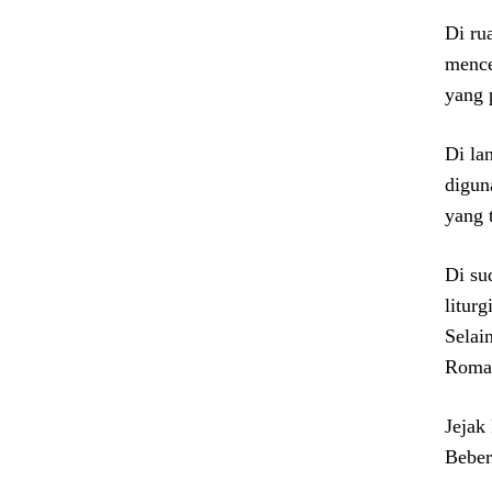
Di ru
mence
yang 
Di la
digun
yang 
Di su
litur
Selai
Roman
Jejak
Beber