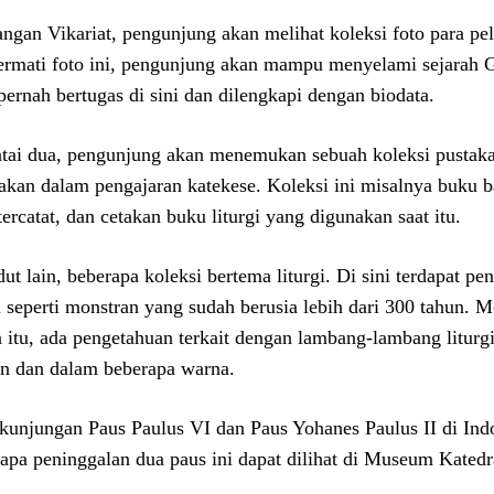
angan Vikariat, pengunjung akan melihat koleksi foto para pe
rmati foto ini, pengunjung akan mampu menyelami sejarah Ger
pernah bertugas di sini dan dilengkapi dengan biodata.
ntai dua, pengunjung akan menemukan sebuah koleksi pustak
akan dalam pengajaran katekese. Koleksi ini misalnya buku 
tercatat, dan cetakan buku liturgi yang digunakan saat itu.
dut lain, beberapa koleksi bertema liturgi. Di sini terdapat 
gi seperti monstran yang sudah berusia lebih dari 300 tahun. 
n itu, ada pengetahuan terkait dengan lambang-lambang litur
 dan dalam beberapa warna.
 kunjungan Paus Paulus VI dan Paus Yohanes Paulus II di Ind
apa peninggalan dua paus ini dapat dilihat di Museum Katedra