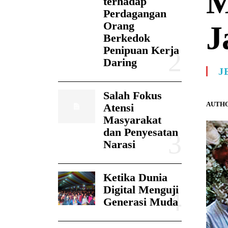
M
terhadap
Perdagangan
Orang
J
Berkedok
Penipuan Kerja
Daring
J
Salah Fokus
AUTHO
Atensi
Masyarakat
dan Penyesatan
Narasi
Ketika Dunia
Digital Menguji
Generasi Muda