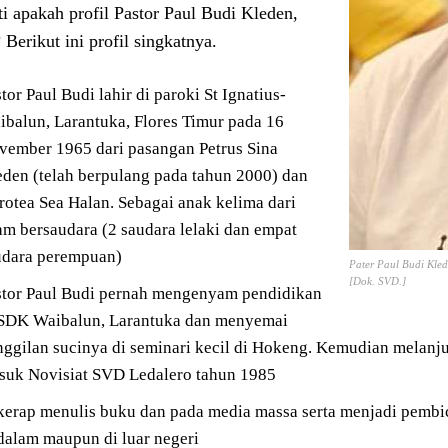
ti apakah profil Pastor Paul Budi Kleden,
Berikut ini profil singkatnya.
tor Paul Budi lahir di paroki St Ignatius-
ibalun, Larantuka, Flores Timur pada 16
vember 1965
dari pasangan Petrus Sina
eden (telah berpulang pada tahun 2000) dan
rotea Sea Halan. Sebagai anak kelima dari
am bersaudara (2 saudara lelaki dan empat
udara perempuan)
Pater Paul Budi Kle
[Dok. SVD.]
stor Paul Budi pernah mengenyam pendidikan
 SDK Waibalun, Larantuka dan menyemai
nggilan sucinya di seminari kecil di Hokeng. Kemudian melanj
suk Novisiat SVD Ledalero tahun 1985
 kerap menulis buku dan pada media massa serta menjadi pembic
 dalam maupun di luar negeri