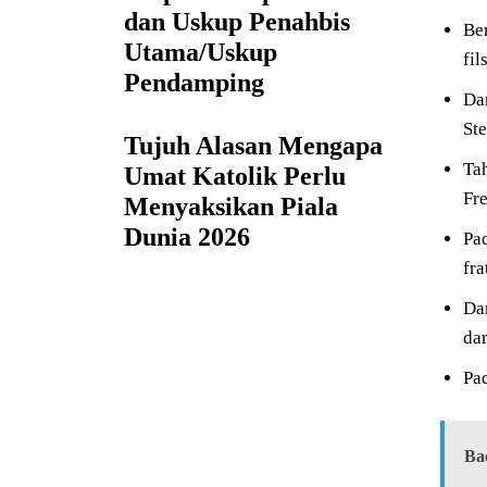
dan Uskup Penahbis
Be
Utama/Uskup
fi
Pendamping
Dar
St
Tujuh Alasan Mengapa
Tah
Umat Katolik Perlu
Fre
Menyaksikan Piala
Dunia 2026
Pa
fra
Da
dar
Pa
Ba