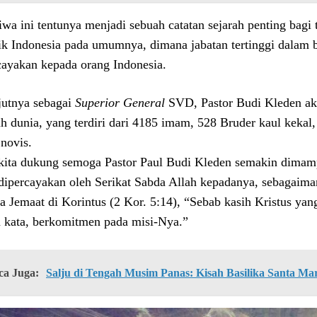
tiwa ini tentunya menjadi sebuah catatan sejarah penting bagi
ik Indonesia pada umumnya, dimana jabatan tertinggi dalam 
cayakan kepada orang Indonesia.
jutnya sebagai
Superior General
SVD, Pastor Budi Kleden ak
uh dunia, yang terdiri dari 4185 imam, 528 Bruder kaul kekal,
 novis.
kita dukung semoga Pastor Paul Budi Kleden semakin dimam
 dipercayakan oleh Serikat Sabda Allah kepadanya, sebagaima
a Jemaat di Korintus (2 Kor. 5:14), “Sebab kasih Kristus y
 kata, berkomitmen pada misi-Nya.”
ca Juga:
Salju di Tengah Musim Panas: Kisah Basilika Santa Ma