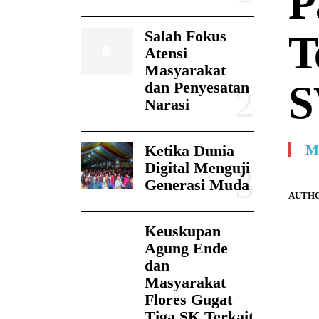
P
Salah Fokus
T
Atensi
Masyarakat
S
dan Penyesatan
Narasi
Ketika Dunia
M
Digital Menguji
Generasi Muda
AUTHO
Keuskupan
Agung Ende
dan
Masyarakat
Flores Gugat
Tiga SK Terkait