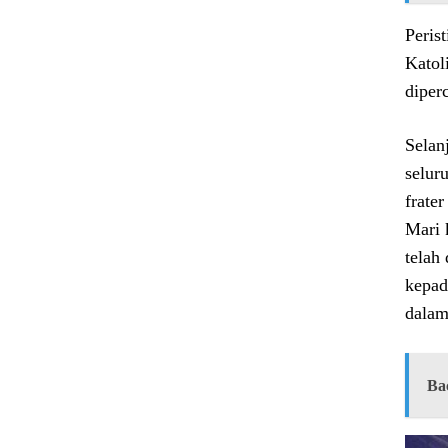
Peris
Katol
diper
Selan
selur
frater
Mari 
telah
kepad
dalam
Ba