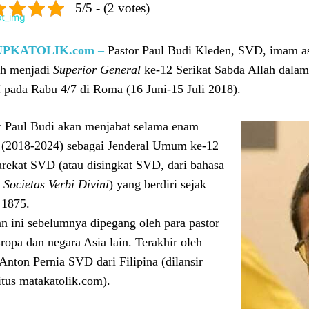
5/5 - (2 votes)
UPKATOLIK.com
–
Pastor Paul Budi Kleden, SVD, imam as
lih menjadi
Superior General
ke-12 Serikat Sabda Allah dala
 pada Rabu 4/7 di Roma (16 Juni-15 Juli 2018).
r Paul Budi akan menjabat selama enam
 (2018-2024) sebagai Jenderal Umum ke-12
tarekat SVD (atau disingkat SVD, dari bahasa
:
Societas Verbi Divini
) yang berdiri sejak
 1875.
an ini sebelumnya dipegang oleh para pastor
Eropa dan negara Asia lain. Terakhir oleh
 Anton Pernia SVD dari Filipina (dilansir
situs matakatolik.com).