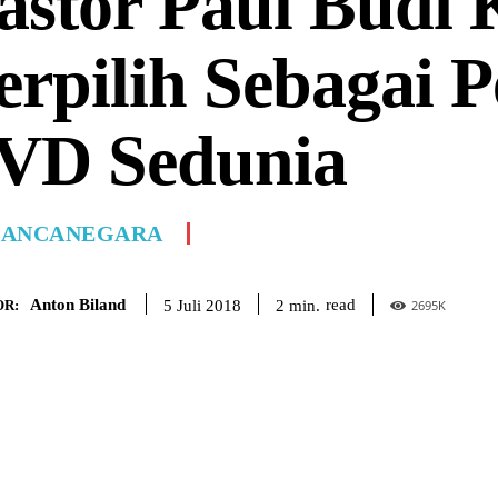
astor Paul Budi 
erpilih Sebagai 
VD Sedunia
ANCANEGARA
Anton Biland
read
2
min.
5 Juli 2018
R:
2695
K