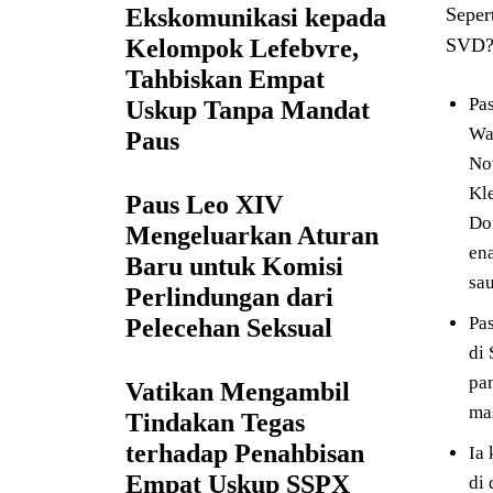
Ekskomunikasi kepada
Seper
Kelompok Lefebvre,
SVD? 
Tahbiskan Empat
Pas
Uskup Tanpa Mandat
Wa
Paus
No
Kl
Paus Leo XIV
Do
Mengeluarkan Aturan
en
Baru untuk Komisi
sa
Perlindungan dari
Pa
Pelecehan Seksual
di
pa
Vatikan Mengambil
ma
Tindakan Tegas
terhadap Penahbisan
Ia
Empat Uskup SSPX
di