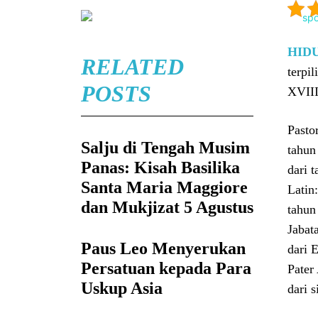
HID
RELATED
terpi
POSTS
XVIII
Pasto
Salju di Tengah Musim
tahun
Panas: Kisah Basilika
dari 
Santa Maria Maggiore
Latin
dan Mukjizat 5 Agustus
tahun
Jabat
Paus Leo Menyerukan
dari 
Persatuan kepada Para
Pater
Uskup Asia
dari 