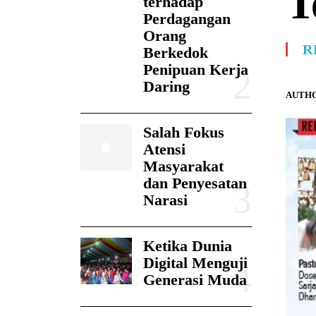
T
terhadap
Perdagangan
Orang
R
Berkedok
Penipuan Kerja
Daring
AUTHO
Salah Fokus
Atensi
Masyarakat
dan Penyesatan
Narasi
Ketika Dunia
Digital Menguji
Generasi Muda