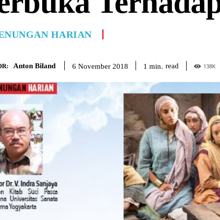
erbuka Terhadap
ENUNGAN HARIAN
Anton Biland
read
1
min.
6 November 2018
R:
138
K