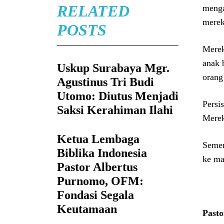
RELATED
menga
merek
POSTS
Merek
anak 
Uskup Surabaya Mgr.
orang
Agustinus Tri Budi
Utomo: Diutus Menjadi
Persi
Saksi Kerahiman Ilahi
Merek
Ketua Lembaga
Semen
Biblika Indonesia
ke ma
Pastor Albertus
Purnomo, OFM:
Fondasi Segala
Keutamaan
Pasto