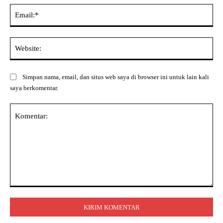
Ema
Web
Simpan nama, email, dan situs web saya di browser ini untuk lain kali
saya berkomentar.
Komentar: