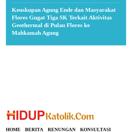
Keuskupan Agung Ende dan Masyarakat
Flores Gugat Tiga SK Terkait Aktivitas
Geothermal di Pulau Flores ke
Mahkamah Agung
Suar News
HOME
BERITA
RENUNGAN
KONSULTASI