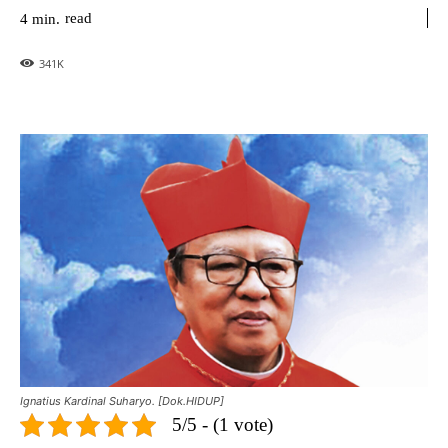
read
4
min.
341
K
Ignatius Kardinal Suharyo. [Dok.HIDUP]
5/5 - (1 vote)