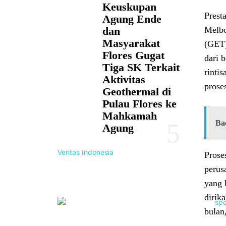
Keuskupan
Prest
Agung Ende
dan
Melbo
Masyarakat
(GET)
Flores Gugat
dari 
Tiga SK Terkait
rinti
Aktivitas
proses
Geothermal di
Pulau Flores ke
Mahkamah
Ba
Agung
Veritas Indonesia
Prose
perus
yang 
dirik
bulan