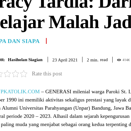
racy Tardia: Dar
elajar Malah Ja
PA DAN SIAPA
Hasiholan Siagian
read
2
min.
23 April 2021
R:
414
K
Rate this post
UPKATOLIK.COM
– GENERASI milenial warga Paroki St. La
er 1990 ini memiliki aktivitas sekaligus prestasi yang layak
n Alumni Universitas Parahyangan (Unpar) Bandung, Jawa Bara
ral periode 2020 – 2023. Alhasil dalam sejarah kepengurusa
 paling muda yang menjabat sebagai orang kedua terpenting d