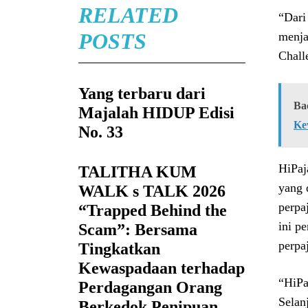
RELATED
“Dari
POSTS
menja
Chall
Yang terbaru dari
Ba
Majalah HIDUP Edisi
Ke
No. 33
HiPa
TALITHA KUM
yang 
WALK s TALK 2026
perpa
“Trapped Behind the
ini p
Scam”: Bersama
perpa
Tingkatkan
Kewaspadaan terhadap
“HiPa
Perdagangan Orang
Selan
Berkedok Penipuan