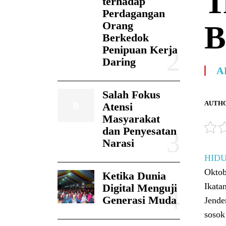
T
terhadap
Perdagangan
Orang
B
Berkedok
Penipuan Kerja
Daring
A
Salah Fokus
AUTHO
Atensi
Masyarakat
dan Penyesatan
Narasi
HID
Oktob
Ketika Dunia
Ikata
Digital Menguji
Generasi Muda
Jende
sosok