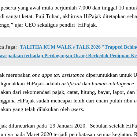
 peserta yang awal mula berjumlah 7.000 dan tinggal 10 untu
di sangat ketat. Puji Tuhan, akhirnya HiPajak ditetapkan s
enge,” ujar CEO sekaligus pendiri HiPajak.
ca Juga:
TALITHA KUM WALK s TALK 2026 "Trapped Behind 
waspadaan terhadap Perdagangan Orang Berkedok Penipuan Ke
jak merupakan
one apps tax assistance
diperuntukkan untuk U
digunakkan HiPajak adalah
artificial
dan
human intelligence
.
jakan dari rekomendasi pajak, catat, hitung, bayar, lapor, da
engguna HiPajak sudah mencapai lebih dari enam puluh ribu
u
jakan yang telah dilakukan oleh
users
.
jak diluncurkan pada 29 Januari 2020. Sebulan setelah HiPa
jutnya pada Maret 2020 terjadi pembatasan semua kegiatan.