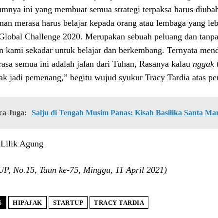
umnya ini yang membuat semua strategi terpaksa harus diubah
nan merasa harus belajar kepada orang atau lembaga yang lebi
lobal Challenge 2020. Merupakan sebuah peluang dan tanpa 
n kami sekadar untuk belajar dan berkembang. Ternyata men
rasa semua ini adalah jalan dari Tuhan, Rasanya kalau
nggak
t
ak jadi pemenang,” begitu wujud syukur Tracy Tardia atas pe
ca Juga:
Salju di Tengah Musim Panas: Kisah Basilika Santa Ma
Lilik Agung
P, No.15, Taun ke-75, Minggu, 11 April 2021)
S
HIPAJAK
STARTUP
TRACY TARDIA