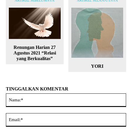
ARTIKEL SEBELUMNYA
ARTIKEL SELANJUTNYA
Renungan Harian 27
Agustus 2021 “Relasi
yang Berkualitas”
YORI
TINGGALKAN KOMENTAR
Na
Ema