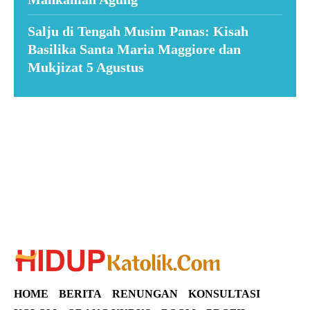
Salju di Tengah Musim Panas: Kisah
Basilika Santa Maria Maggiore dan
Mukjizat 5 Agustus
Suar News
HOME
BERITA
RENUNGAN
KONSULTASI