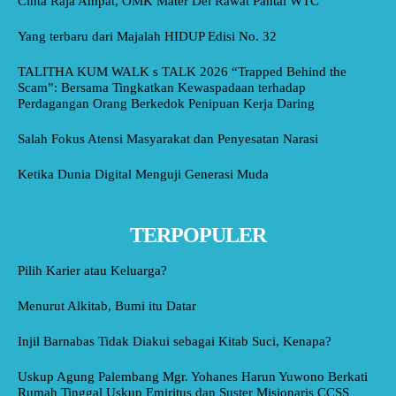
Cinta Raja Ampat, OMK Mater Dei Rawat Pantai WTC
Yang terbaru dari Majalah HIDUP Edisi No. 32
TALITHA KUM WALK s TALK 2026 “Trapped Behind the
Scam”: Bersama Tingkatkan Kewaspadaan terhadap
Perdagangan Orang Berkedok Penipuan Kerja Daring
Salah Fokus Atensi Masyarakat dan Penyesatan Narasi
Ketika Dunia Digital Menguji Generasi Muda
TERPOPULER
Pilih Karier atau Keluarga?
Menurut Alkitab, Bumi itu Datar
Injil Barnabas Tidak Diakui sebagai Kitab Suci, Kenapa?
Uskup Agung Palembang Mgr. Yohanes Harun Yuwono Berkati
Rumah Tinggal Uskup Emiritus dan Suster Misionaris CCSS