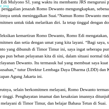
 Edi Mulyono SJ, yang waktu itu membantu JRS mengurusi p
 penggalian jenazah Romo Dewanto mengungkapkan, sebena
ainnya untuk meninggalkan Suai.“Namun Romo Dewanto memil
mitmen untuk tidak melarikan diri. Ia tetap tinggal dengan
leksikan kemartiran Romo Dewanto, Romo Edi mengatakan, s
mitmen dan setia dengan umat yang kita layani. “Bagi saya, 
to yang dibunuh di Timor Timur ini, saya ingat seberapa pun 
apa pun beban pelayanan kita di sini, dalam situasi normal t
elayanan Dewanto. Itu termasuk hal yang membuat saya kuat
susahan,” tutur Direktur Lembaga Daya Dharma (LDD) dan
upan Agung Jakarta ini.
utnya, selain berkomitmen melayani, Romo Dewanto termas
ar tinggi. Penghayatan imamat dan kesaksian imannya ditunj
 melayani di Timor Timur, dan belajar Bahasa Tetun di Suai.