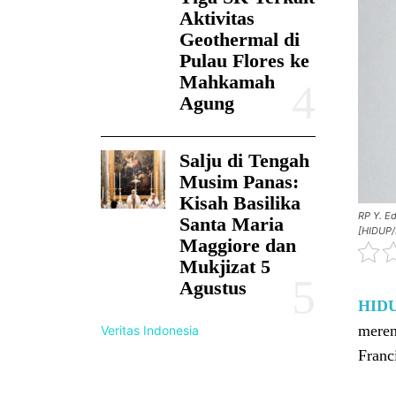
Aktivitas
Geothermal di
Pulau Flores ke
Mahkamah
Agung
Salju di Tengah
Musim Panas:
Kisah Basilika
RP Y. E
Santa Maria
[HIDUP/
Maggiore dan
Mukjizat 5
Agustus
HID
meren
Veritas Indonesia
Franc