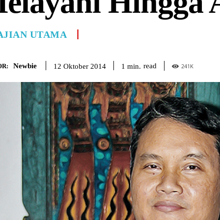
elayani Hingga 
AJIAN UTAMA
Newbie
read
1
min.
12 Oktober 2014
R:
241
K