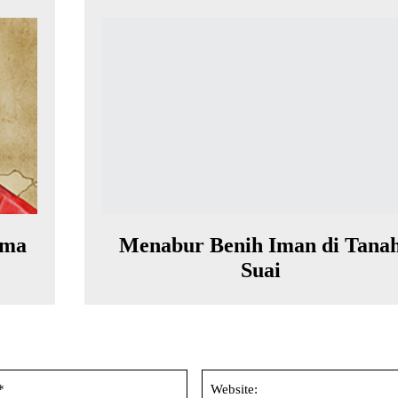
ama
Menabur Benih Iman di Tana
Suai
Email:*