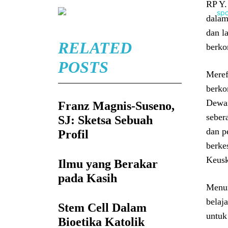
RP Y.
dalam
dan l
RELATED
berko
POSTS
Meref
berko
Dewan
Franz Magnis-Suseno,
seber
SJ: Sketsa Sebuah
dan p
Profil
berke
Keusk
Ilmu yang Berakar
pada Kasih
Menur
belaj
Stem Cell Dalam
untuk
Bioetika Katolik