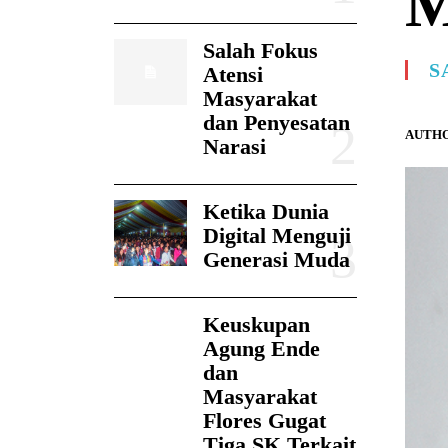
M
Salah Fokus
S
Atensi
Masyarakat
dan Penyesatan
AUTHO
Narasi
Ketika Dunia
Digital Menguji
Generasi Muda
Keuskupan
Agung Ende
dan
Masyarakat
Flores Gugat
Tiga SK Terkait