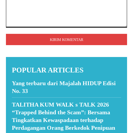
Komentar:
POPULAR ARTICLES
Yang terbaru dari Majalah HIDUP Edisi
No. 33
TALITHA KUM WALK s TALK 2026
“Trapped Behind the Scam”: Bersama
Tingkatkan Kewaspadaan terhadap
Perdagangan Orang Berkedok Penipuan