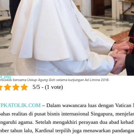
ansiskus bersama Uskup Agung Goh selama kunjungan Ad Limina 2018.
5/5 - (1 vote)
UPKATOLIK.COM
– Dalam wawancara luas dengan Vatican N
has realitas di pusat bisnis internasional Singapura, menj
garuhi agama. Setelah mengakhiri perayaan dua abad kehadira
ber tahun lalu, Kardinal terpilih juga menawarkan pandangan 