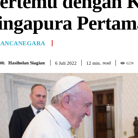
ertemu dengan K
ingapura Pertam
ANCANEGARA
Hasiholan Siagian
read
12
min.
6 Juli 2022
R:
623
K