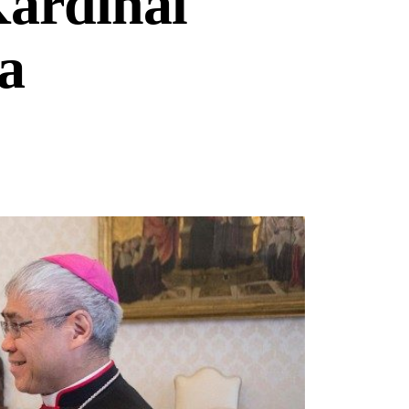
ardinal
a