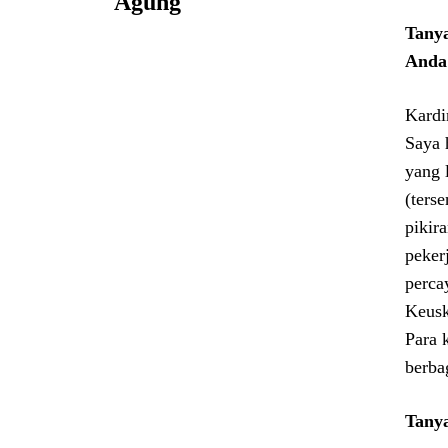
Agung
Tanya
Anda 
Kardi
Saya 
yang 
(ters
pikir
peker
perca
Keusk
Para 
berba
Tanya