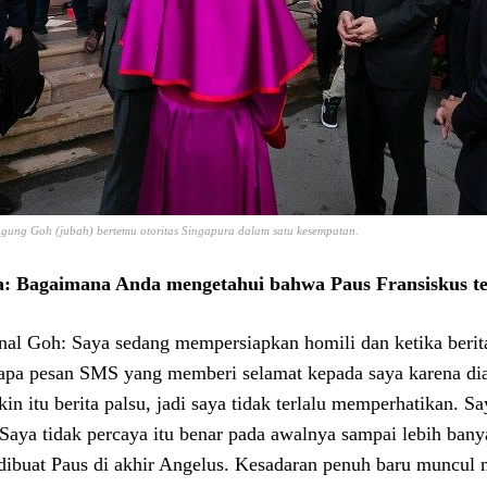
gung Goh (jubah) bertemu otoritas Singapura dalam satu kesempatan.
: Bagaimana Anda mengetahui bahwa Paus Fransiskus te
nal Goh: Saya sedang mempersiapkan homili dan ketika berit
apa pesan SMS yang memberi selamat kepada saya karena dian
in itu berita palsu, jadi saya tidak terlalu memperhatikan. 
 Saya tidak percaya itu benar pada awalnya sampai lebih b
dibuat Paus di akhir Angelus. Kesadaran penuh baru muncul 