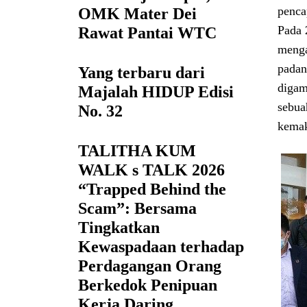
penca
OMK Mater Dei
Pada 
Rawat Pantai WTC
menga
padan
Yang terbaru dari
digam
Majalah HIDUP Edisi
sebua
No. 32
kemak
TALITHA KUM
WALK s TALK 2026
“Trapped Behind the
Scam”: Bersama
Tingkatkan
Kewaspadaan terhadap
Perdagangan Orang
Berkedok Penipuan
Kerja Daring