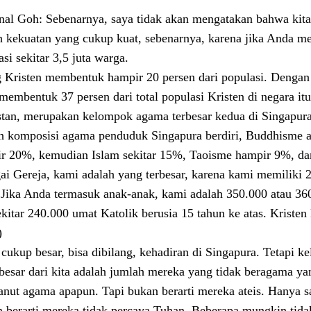
nal Goh: Sebenarnya, saya tidak akan mengatakan bahwa kita 
h kekuatan yang cukup kuat, sebenarnya, karena jika Anda mel
si sekitar 3,5 juta warga.
 Kristen membentuk hampir 20 persen dari populasi. Dengan u
membentuk 37 persen dari total populasi Kristen di negara itu
stan, merupakan kelompok agama terbesar kedua di Singapur
h komposisi agama penduduk Singapura berdiri, Buddhisme ada
r 20%, kemudian Islam sekitar 15%, Taoisme hampir 9%, d
ai Gereja, kami adalah yang terbesar, karena kami memiliki 
. Jika Anda termasuk anak-anak, kami adalah 350.000 atau 360
ekitar 240.000 umat Katolik berusia 15 tahun ke atas. Kristen
)
cukup besar, bisa dibilang, kehadiran di Singapura. Tetapi k
 besar dari kita adalah jumlah mereka yang tidak beragama ya
nut agama apapun. Tapi bukan berarti mereka ateis. Hanya s
 berarti mereka tidak percaya Tuhan. Beberapa mungkin tid