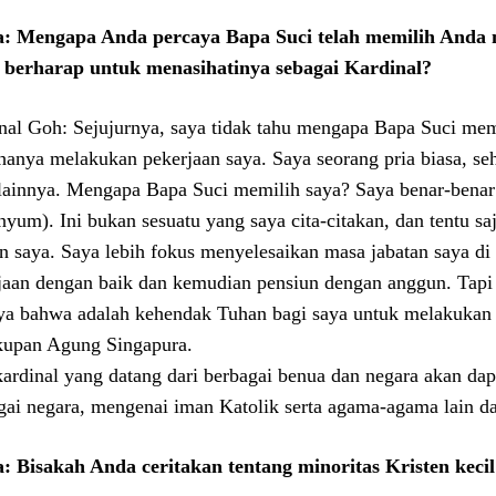
: Mengapa Anda percaya Bapa Suci telah memilih Anda 
berharap untuk menasihatinya sebagai Kardinal?
nal Goh: Sejujurnya, saya tidak tahu mengapa Bapa Suci mem
hanya melakukan pekerjaan saya. Saya seorang pria biasa, seh
lainnya. Mengapa Bapa Suci memilih saya? Saya benar-benar 
enyum). Ini bukan sesuatu yang saya cita-citakan, dan tentu s
an saya. Saya lebih fokus menyelesaikan masa jabatan saya d
jaan dengan baik dan kemudian pensiun dengan anggun. Tapi s
ya bahwa adalah kehendak Tuhan bagi saya untuk melakukan l
upan Agung Singapura.
kardinal yang datang dari berbagai benua dan negara akan dap
gai negara, mengenai iman Katolik serta agama-agama lain dan 
: Bisakah Anda ceritakan tentang minoritas Kristen keci