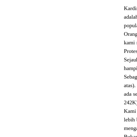
Kardi
adala
popula
Orang
kami 
Prote
Sejau
hampi
Sebag
atas)
ada s
242K
Kami 
lebih
menga
Bukan