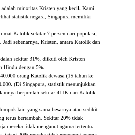
adalah minoritas Kristen yang kecil. Kami
ihat statistik negara, Singapura memiliki
mat Katolik sekitar 7 persen dari populasi,
. Jadi sebenarnya, Kristen, antara Katolik dan
a
lah sekitar 31%, diikuti oleh Kristen
an Hindu dengan 5%.
240.000 orang Katolik dewasa (15 tahun ke
.000. (Di Singapura, statistik menunjukkan
 lainnya berjumlah sekitar 411K dan Katolik
elompok lain yang sama besarnya atau sedikit
ng terus bertambah. Sekitar 20% tidak
aja mereka tidak menganut agama tertentu.
ak, tetapi 20% mereka tidak menganut agama