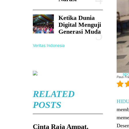
Ketika Dunia
Digital Menguji
Generasi Muda
Veritas Indonesia
Paus Fr
RELATED
HID
POSTS
memba
memen
Desem
Cinta Raja Ampat,