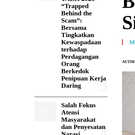
B
“Trapped
Behind the
S
Scam”:
Bersama
Tingkatkan
Kewaspadaan
M
terhadap
Perdagangan
AUTHO
Orang
Berkedok
Penipuan Kerja
Daring
Salah Fokus
Atensi
Masyarakat
dan Penyesatan
Narasi