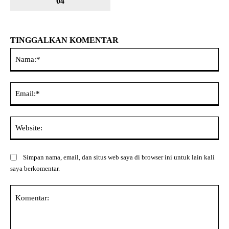
04
TINGGALKAN KOMENTAR
Na
Ema
Web
Simpan nama, email, dan situs web saya di browser ini untuk lain kali
saya berkomentar.