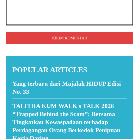
Komentar:
POPULAR ARTICLES
Yang terbaru dari Majalah HIDUP Edisi
No. 33
TALITHA KUM WALK s TALK 2026
“Trapped Behind the Scam”: Bersama
Tingkatkan Kewaspadaan terhadap
Perdagangan Orang Berkedok Penipuan
Kerja Daring